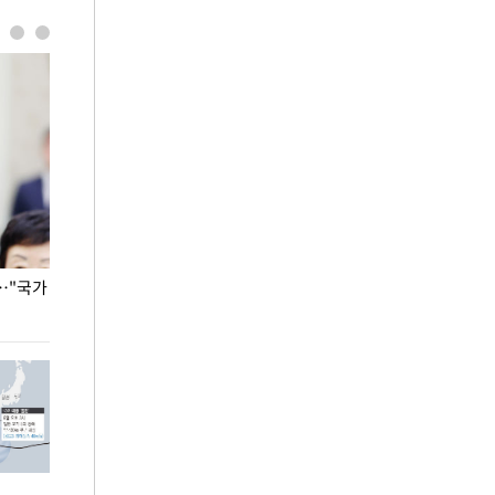
…"국가
홈플러스, 67개 점포 가오픈… 13일 정식 개장
오세훈 서울시장,
환경 점검