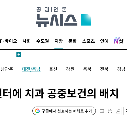
IT·바이오
사회
수도권
지방
문화
스포츠
연예
전남광주
대전/충남
울산
강원
충북
전북
경남
센터에 치과 공중보건의 배치
구글에서 선호하는 매체로 추가