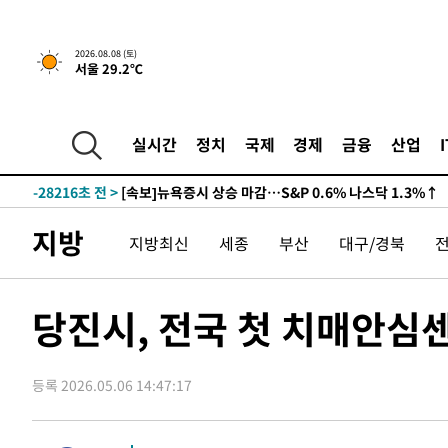
2026.08.08 (토)
서울 29.2℃
실시간
정치
국제
경제
금융
산업
-28216초 전 >
[속보]뉴욕증시 상승 마감…S&P 0.6% 나스닥 1.3%↑
지방
지방최신
세종
부산
대구/경북
당진시, 전국 첫 치매안심
등록 2026.05.06 14:47:17