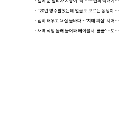
· 엘베 문 열리자 지팡이 '퍽'…노인의 택배기사 폭행 이유
· "20년 병수발했는데 얼굴도 모르는 동생이 유산 절반을"…배다른 형제 상속권 있을까
· 냄비 태우고 욕실 물바다…'치매 의심' 시어머니 검사 권유했다가 '날벼락'
· 새벽 식당 몰래 들어와 테이블서 '쿨쿨'…토사물 남기고 사라진 남성