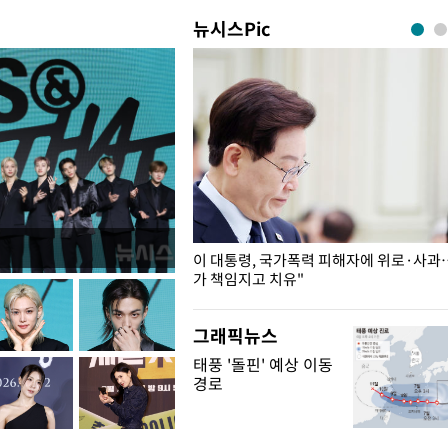
뉴시스Pic
개구리밥
이 대통령, 국가폭력 피해자에 위로·사과
가 책임지고 치유"
그래픽뉴스
태풍 '돌핀' 예상 이동
경로