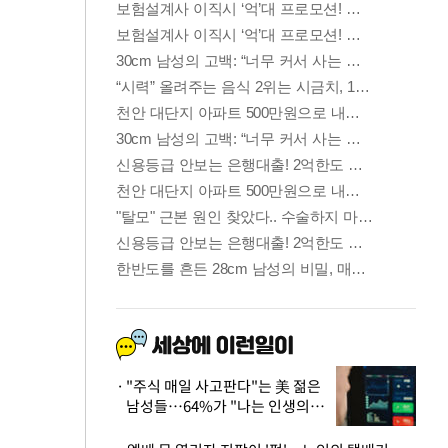
"주식 매일 사고판다"는 美 젊은
남성들…64%가 "나는 인생의
패배자“