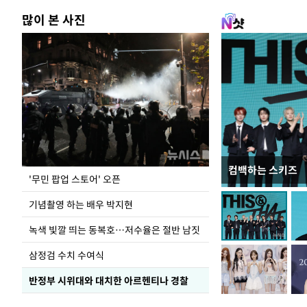
많이 본 사진
컴백하는 스키즈
지석천 뒤덮은 
'무민 팝업 스토어' 오픈
기념촬영 하는 배우 박지현
녹색 빛깔 띄는 동복호…저수율은 절반 남짓
삼정검 수치 수여식
반정부 시위대와 대치한 아르헨티나 경찰