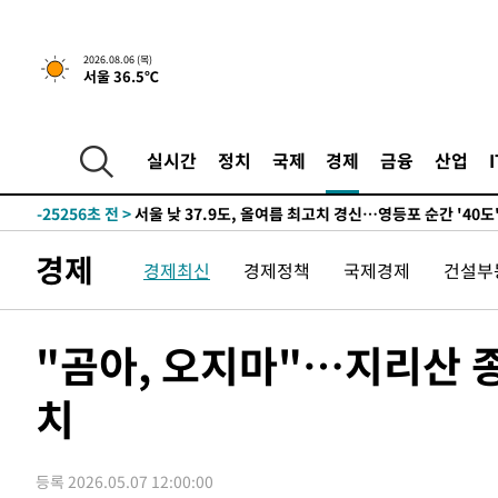
-27166초 전 >
[속보] SKT, 에이닷 서비스 장애 발생…"원인 파악 중"
-26572초 전 >
[속보]합참 "북, 동해상으로 미상 발사체 발사"
2026.08.06 (목)
서울 36.5℃
-25968초 전 >
'낮 최고 39도' 불볕더위…한밤 열대야도 계속[내일날씨]
-25927초 전 >
[속보]7~9일 프로야구 3연전도 폭염 취소…11일 재개
-25589초 전 >
"韓 외환시장 개입 관측 배경엔 美의 대한국 무역적자 있
실시간
정치
국제
경제
금융
산업
-25416초 전 >
'월드컵 탈락 후폭풍' 축구협회…초유의 압수수색에 '충격
-25256초 전 >
서울 낮 37.9도, 올여름 최고치 경신…영등포 순간 '40도
-24818초 전 >
[속보]종합특검, 대검 추가 압수수색…내란 중요임무종사
경제
경제최신
경제정책
국제경제
건설부
-20913초 전 >
[속보]코스닥, 800p 회복…0.26% 오른 801.67 마감
-20843초 전 >
[속보]코스피, 301.88포인트(4.58%) 내린 6296.38 마
-20708초 전 >
[속보]원·달러 환율, 0.7원 내린 1423.8원 마감
"곰아, 오지마"…지리산 
-18307초 전 >
"여기 떨어졌다"…다누리, 스페이스X 로켓 달 충돌 흔적
치
-15352초 전 >
손흥민, 5경기 연속골 실패…LAFC는 승부차기 끝 과달
-7953초 전 >
내일까지 39도 '펄펄'…기상청 "태풍 지나며 폭염 잠시 꺾
-7590초 전 >
트럼프, 한국계 진보 주지사 후보 맹공…"공산주의가 최대
등록 2026.05.07 12:00:00
-7568초 전 >
"美간섭에 합의 지연"…트럼프, '이란 호르무즈 통제권' 