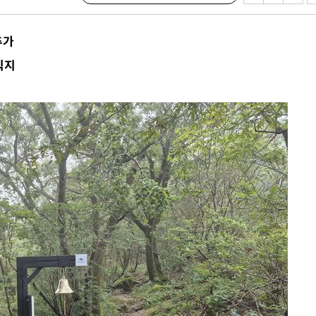
 불가피"
등 압수수색
추가
태세 강
식지
어"
·당황'
'
 혐의
감
 포착