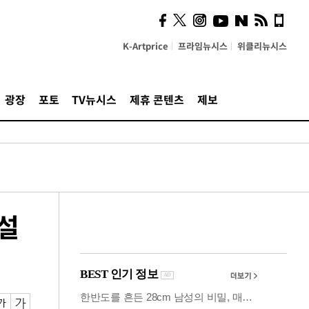
의견, 국토부·LH에 충실히
전달할 것"
K-Artprice
프라임뉴시스
위클리뉴시스
광장
포토
TV뉴시스
제휴 콘텐츠
제보
 설