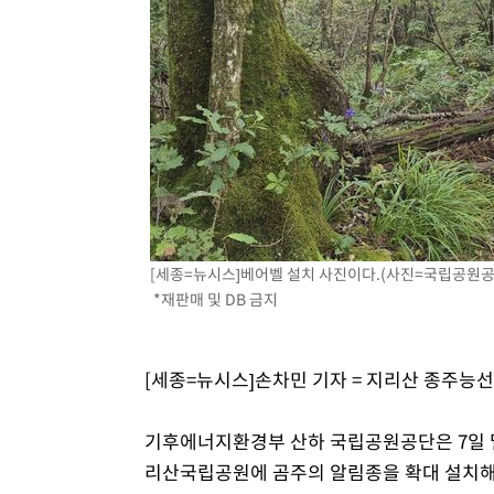
-15372초 전 >
손흥민, 5경기 연속골 실패…LAFC는 승부차기 끝 과달
-7973초 전 >
내일까지 39도 '펄펄'…기상청 "태풍 지나며 폭염 잠시 꺾
-7610초 전 >
트럼프, 한국계 진보 주지사 후보 맹공…"공산주의가 최대
-7588초 전 >
"美간섭에 합의 지연"…트럼프, '이란 호르무즈 통제권' 
-4108초 전 >
[속보]산업장관 "李정부, 원전 반대 안해…안정 전력 위해
-2805초 전 >
[속보]경찰, '홍명보 선임 논란' 대한축구협회·축구회관 
[세종=뉴시스]베어벨 설치 사진이다.(사진=국립공원공
*재판매 및 DB 금지
[세종=뉴시스]손차민 기자 = 지리산 종주능선
기후에너지환경부 산하 국립공원공단은 7일 
리산국립공원에 곰주의 알림종을 확대 설치해