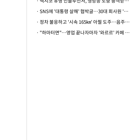
· 멕시코 유명 인플루언서, 생방송 도중 총격받아 사망
· SNS에 '대통령 살해' 협박글…30대 회사원 '불구속 송치'
· 정차 불응하고 '시속 165㎞' 아찔 도주…음주운전자 체포
· "하마터면"…영업 끝나자마자 '와르르' 카페 테라스 덮친 대리석 외벽