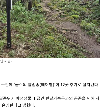
라하라 격파
인다"
 위협"
수용할까
 불가피"
등 압수수색
단 제공)
 구간에 '곰주의 알림종(베어벨)'이 12곳 추가로 설치된다.
멸종위기 야생생물 Ⅰ급인 반달가슴곰과의 공존을 위해 지
 운영한다고 밝혔다.