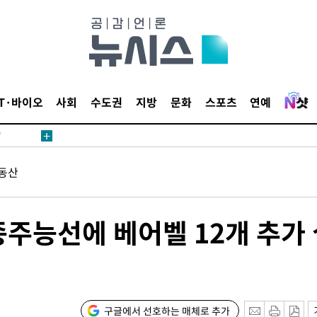
어"
IT·바이오
사회
수도권
지방
문화
스포츠
연예
·당황'
'
 혐의
동산
감
종주능선에 베어벨 12개 추가
 포착
라하라 격파
인다"
 위협"
구글에서 선호하는 매체로 추가
수용할까