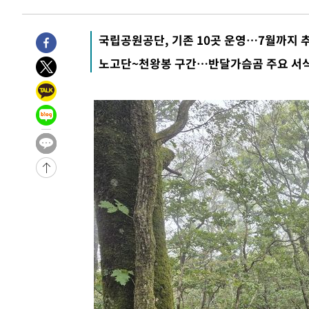
-4088초 전 >
[속보]산업장관 "李정부, 원전 반대 안해…안정 전력 위해
-2785초 전 >
[속보]경찰, '홍명보 선임 논란' 대한축구협회·축구회관 
국립공원공단, 기존 10곳 운영…7월까지 
-29008초 전 >
[속보]합참 "北 발사체는 단거리탄도미사일…감시·경계
노고단~천왕봉 구간…반달가슴곰 주요 서
화"
-28756초 전 >
日방위성, 北이 동해로 쏜 발사체는 탄도미사일 가능성
-27186초 전 >
[속보] SKT, 에이닷 서비스 장애 발생…"원인 파악 중"
-26592초 전 >
[속보]합참 "북, 동해상으로 미상 발사체 발사"
-25988초 전 >
'낮 최고 39도' 불볕더위…한밤 열대야도 계속[내일날씨]
-25947초 전 >
[속보]7~9일 프로야구 3연전도 폭염 취소…11일 재개
-25609초 전 >
"韓 외환시장 개입 관측 배경엔 美의 대한국 무역적자 있
-25436초 전 >
'월드컵 탈락 후폭풍' 축구협회…초유의 압수수색에 '충격
-25276초 전 >
서울 낮 37.9도, 올여름 최고치 경신…영등포 순간 '40도
-24838초 전 >
[속보]종합특검, 대검 추가 압수수색…내란 중요임무종사
-20933초 전 >
[속보]코스닥, 800p 회복…0.26% 오른 801.67 마감
-20863초 전 >
[속보]코스피, 301.88포인트(4.58%) 내린 6296.38 마
-20728초 전 >
[속보]원·달러 환율, 0.7원 내린 1423.8원 마감
-18327초 전 >
"여기 떨어졌다"…다누리, 스페이스X 로켓 달 충돌 흔적