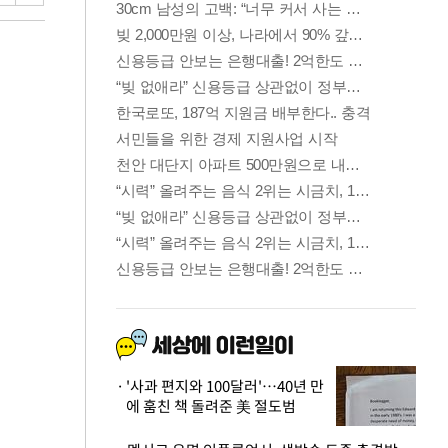
'사과 편지와 100달러'…40년 만
에 훔친 책 돌려준 美 절도범