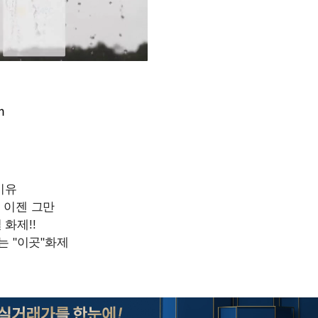
m
Mute