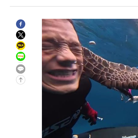
-14143초 전 >
[속보] 뉴욕증시, 일제 하락 마감…나스닥 0.06%↓
-31807초 전 >
민주 콩고 에볼라환자 4천명 돌파, 4053명 발생 1850명
-31057초 전 >
[속보]'300억원대 사기 혐의' 차가원 대표 구속 송치
-30251초 전 >
"미 전국적 살모네라 식중독 원인은 멕시코산 할라피뇨"--
-28764초 전 >
[속보]경찰·노동부, HL만도 평택사업장 끼임 사망 관련
-28645초 전 >
[속보]합수본, '투표율 허위 입력' 중앙·서울·경기도 선관
압수수색
-28400초 전 >
[속보]원·달러 환율, 오전 9시 1423.8원
-28196초 전 >
[속보]삼성전자·SK하이닉스 동반 강보합…1%대 상승 
-28182초 전 >
[속보]코스닥, 5.95포인트(0.74%) 상승한 807.62개장
-28150초 전 >
[속보]코스피, 6300선 재탈환…1.09% 오른 6365.07 
-25315초 전 >
시리아 다마스쿠스 교외에서 미니버스 폭발.. 14명 부상, 
태
-24613초 전 >
입추에도 극한더위…서울 낮 39도 '폭염중대경보'
-19577초 전 >
이란, 호르무즈서 "적국 목표물들"과 대치로 남부 케슘섬
례 큰 폭발음
-18292초 전 >
[속보]美, 폴리실리콘 수입 규제…파생제품 15% 관세, 1
발효
-16443초 전 >
[속보]트럼프, 美 원정출산 금지 행정명령 서명
-14143초 전 >
[속보] 뉴욕증시, 일제 하락 마감…나스닥 0.06%↓