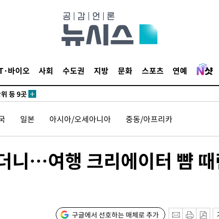
 사망
 CDC
IT·바이오
사회
수도권
지방
문화
스포츠
연예
 압수수색
위 등 9곳
국
일본
아시아/오세아니아
중동/아프리카
출발
개장
오더니…여행 크리에이터 뺨 때
3명은 중
에서 두차
20일 후
구글에서 선호하는 매체로 추가