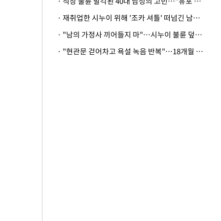
· 직장 불륜 발각된 40대 남성의 고민…"유포 동료 명예훼손·협박죄 고소 가능할까"
· 재취업한 시누이 위해 '조카 셔틀' 떠넘긴 남편…아내 "난 못한다"
· "남의 가정사 끼어들지 마"…시누이 불륜 덮으려는 남편에 억울한 아내
· "현관문 걷어차고 욕설 녹음 반복"…18개월 아기 키우는 집 뒤흔든 '앞집의 비극'