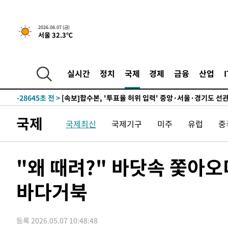
-14143초 전 >
[속보] 뉴욕증시, 일제 하락 마감…나스닥 0.06%↓
2026.08.07 (금)
서울 32.3℃
-31807초 전 >
민주 콩고 에볼라환자 4천명 돌파, 4053명 발생 1850명
-31057초 전 >
[속보]'300억원대 사기 혐의' 차가원 대표 구속 송치
-30251초 전 >
"미 전국적 살모네라 식중독 원인은 멕시코산 할라피뇨"--
실시간
정치
국제
경제
금융
산업
-28764초 전 >
[속보]경찰·노동부, HL만도 평택사업장 끼임 사망 관련
-28645초 전 >
[속보]합수본, '투표율 허위 입력' 중앙·서울·경기도 선관
압수수색
-28400초 전 >
[속보]원·달러 환율, 오전 9시 1423.8원
국제
국제최신
국제기구
미주
유럽
중
-28196초 전 >
[속보]삼성전자·SK하이닉스 동반 강보합…1%대 상승 
-28182초 전 >
[속보]코스닥, 5.95포인트(0.74%) 상승한 807.62개장
-28150초 전 >
[속보]코스피, 6300선 재탈환…1.09% 오른 6365.07 
"왜 때려?" 바닷속 쫓아
-25315초 전 >
시리아 다마스쿠스 교외에서 미니버스 폭발.. 14명 부상, 
태
바다거북
-24613초 전 >
입추에도 극한더위…서울 낮 39도 '폭염중대경보'
-19577초 전 >
이란, 호르무즈서 "적국 목표물들"과 대치로 남부 케슘섬
례 큰 폭발음
-18292초 전 >
[속보]美, 폴리실리콘 수입 규제…파생제품 15% 관세, 1
등록 2026.05.07 10:48:48
발효
-16443초 전 >
[속보]트럼프, 美 원정출산 금지 행정명령 서명