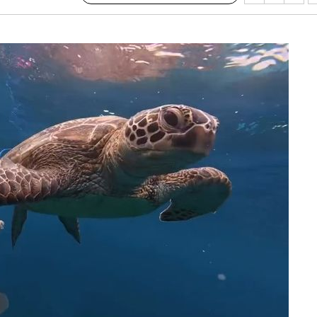
 사망
 CDC
 압수수색
위 등 9곳
출발
개장
3명은 중
에서 두차
20일 후