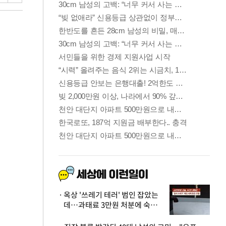
옥상 '쓰레기 테러' 범인 잡았는
데…과태료 3만원 처분에 숙박업
주 허탈