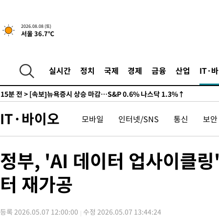
2026.08.08 (토)
서울 36.7℃
실시간
정치
국제
경제
금융
산업
IT·
14분 전 >
[속보]뉴욕증시 상승 마감…S&P 0.6% 나스닥 1.3%↑
-30959초 전 >
백운산서 80년근 천종산삼 9뿌리 발견…감정가 1.3억원
-28669초 전 >
선재도서 해루질 나섰다 실종 60대, 닷새 만에 숨진 채 발견
IT·바이오
모바일
인터넷/SNS
통신
보안
-26203초 전 >
남자 농구, 나고야 아시안게임서 '홈팀' 일본과 한일전
-25579초 전 >
여수 오동도 해상서 모터보트 전복…1명 사망·1명 실종
-21806초 전 >
극한폭염 한풀 꺾이지만…'낮 최고 35도' 무더위, 열대야 계속
정부, 'AI 데이터 업사이클
주 날씨]
-18824초 전 >
축구협회 "압수수색·성접대 논란 사과…쇄신의 기회로 삼겠다
터 재가공
-17341초 전 >
[속보]'압수수색·성접대 논란' 축구협회 "실망과 걱정 안겨드려
송"
-5962초 전 >
'최고 37도' 폭염 지속…강원동해안 최대 150㎜ 비
15분 전 >
[속보]뉴욕증시 상승 마감…S&P 0.6% 나스닥 1.3%↑
등록 2026.05.07 12:00:00
수정 2026.05.07 13:44:24
-30979초 전 >
백운산서 80년근 천종산삼 9뿌리 발견…감정가 1.3억원