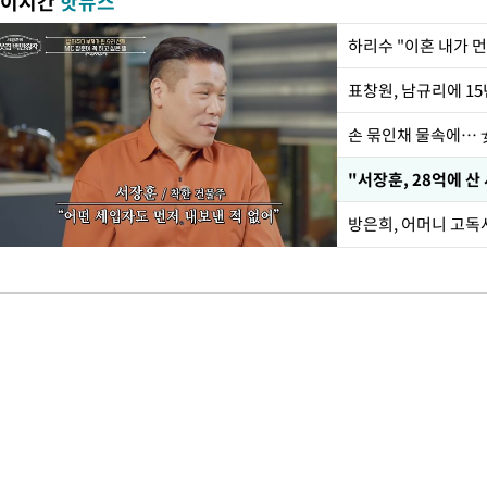
이시간
핫뉴스
하리수 "이혼 내가 
손 묶인채 물속에… 女
"서장훈, 28억에 산
방은희, 어머니 고독