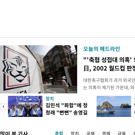
오늘의 헤드라인
"'축협 성접대 의혹'
日, 2002 월드컵 
대한축구협회가 과거 외국인
는 의혹이 제기된 가운데, 
도하면서 파장이 커지고 있다.
정치
광부가 2016년 작성한 감
김민석 "화합"에 정
2011년 3월부터 2012년 
청래 "뻔뻔" 송영길
에 참여한 외국인 심판들에
은 연임 직격
고
많이 본 기사
종합
정치
국제
경제
금융