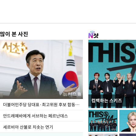
많이 본 사진
컴백하는 스키즈
이 대통령, 국가폭력 
더불어민주당 당대표·최고위원 후보 합동연설회
가 책임지고 치유"
안드레예바에게 서브하는 페르난데스
세르비아 산불로 치솟는 연기