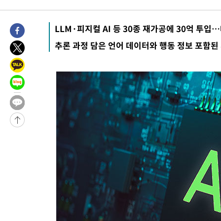
-28689초 전 >
선재도서 해루질 나섰다 실종 60대, 닷새 만에 숨진 채 발견
-26223초 전 >
남자 농구, 나고야 아시안게임서 '홈팀' 일본과 한일전
LLM·피지컬 AI 등 30종 재가공에 30억 투
-25599초 전 >
여수 오동도 해상서 모터보트 전복…1명 사망·1명 실종
추론 과정 담은 언어 데이터와 행동 정보 포함된
-21826초 전 >
극한폭염 한풀 꺾이지만…'낮 최고 35도' 무더위, 열대야 계속
주 날씨]
-18844초 전 >
축구협회 "압수수색·성접대 논란 사과…쇄신의 기회로 삼겠다
-17361초 전 >
[속보]'압수수색·성접대 논란' 축구협회 "실망과 걱정 안겨드려
송"
-5982초 전 >
'최고 37도' 폭염 지속…강원동해안 최대 150㎜ 비
14분 전 >
[속보]뉴욕증시 상승 마감…S&P 0.6% 나스닥 1.3%↑