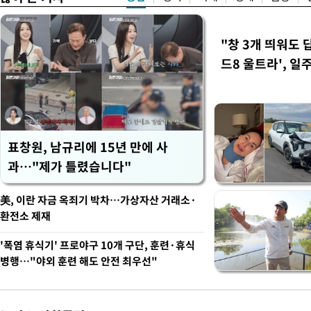
"창 3개 띄워도 
드8 울트라', 일
표창원, 남규리에 15년 만에 사
과…"제가 틀렸습니다"
美, 이란 자금 옥죄기 박차…가상자산 거래소·
환전소 제재
'폭염 휴식기' 프로야구 10개 구단, 훈련·휴식
병행…"야외 훈련 해도 안전 최우선"