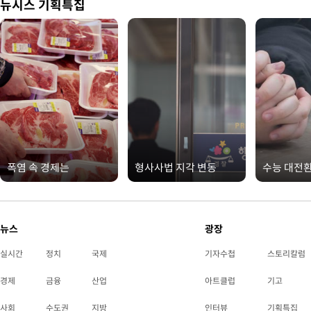
뉴시스 기획특집
폭염 속 경제는
형사사법 지각 변동
수능 대전
뉴스
광장
실시간
정치
국제
기자수첩
스토리칼럼
경제
금융
산업
아트클럽
기고
사회
수도권
지방
인터뷰
기획특집