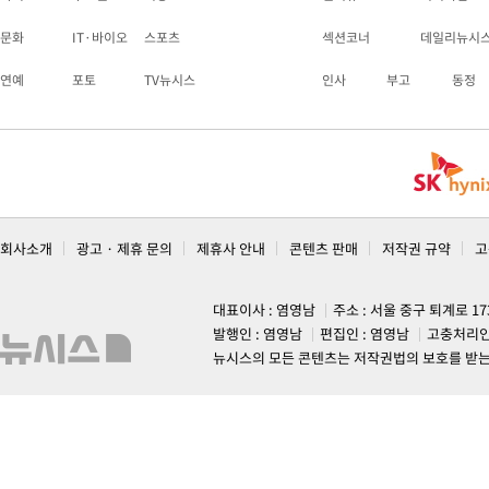
문화
IT·바이오
스포츠
섹션코너
데일리뉴시
연예
포토
TV뉴시스
인사
부고
동정
회사소개
광고 · 제휴 문의
제휴사 안내
콘텐츠 판매
저작권 규약
고
대표이사 : 염영남
주소 : 서울 중구 퇴계로 1
발행인 : 염영남
편집인 : 염영남
고충처리인
뉴시스의 모든 콘텐츠는 저작권법의 보호를 받는 바, 무