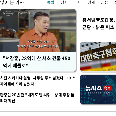
많이 본 기사
종합
정치
국제
경제
금융
홍서범♥조갑경, 
근황…밝은 미소
"서장훈, 28억에 산 서초 건물 450
억에 매물로"
치킨 시키려다 실명·사무실 주소 남겼다…中 스
파이웨어 꼬리 밟혔다
황정민 20년 팬 "내게도 밥 사줘…상대 주장 틀
리다 확신"