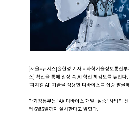
-6398초 전 >
[속보] 노원서 40.1도 관측…서울, 2018년 이후 첫 40도
-3488초 전 >
[속보]종합특검, '계엄 수용공간 확보' 신용해 前교정본부장 기
-2361초 전 >
외신들도 주목한 韓축구 파문…"국민적 공분에 수사 재개"
-2332초 전 >
11시간 압수수색에 성접대 파문까지…'쑥대밭' 된 축구협회
-1354초 전 >
[속보]규제합리화위원회 부위원장에 김태유 서울대 공대 교수
태 후임
[서울=뉴시스]윤현성 기자 = 과학기술정보통신부가
스) 확산을 통해 일상 속 AI 혁신 체감도를 높인
'피지컬 AI' 기술을 적용한 디바이스를 집중 발
과기정통부는 'AX 디바이스 개발·실증' 사업의 신
터 6월5일까지 실시한다고 밝혔다.