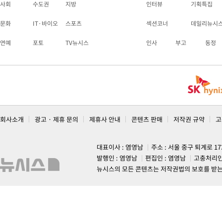
사회
수도권
지방
인터뷰
기획특집
문화
IT·바이오
스포츠
섹션코너
데일리뉴시
연예
포토
TV뉴시스
인사
부고
동정
회사소개
광고 · 제휴 문의
제휴사 안내
콘텐츠 판매
저작권 규약
고
대표이사 : 염영남
주소 : 서울 중구 퇴계로 1
발행인 : 염영남
편집인 : 염영남
고충처리인
뉴시스의 모든 콘텐츠는 저작권법의 보호를 받는 바, 무