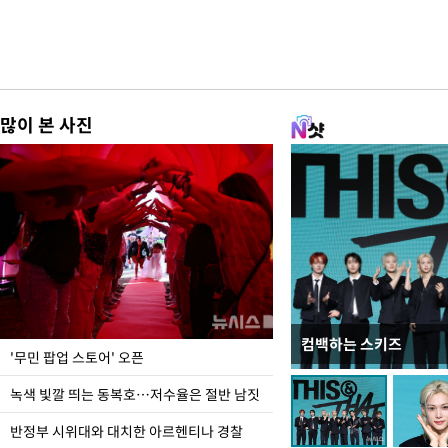
많이 본 사진
컴백하는 스키즈
지석천 뒤덮은 개구리
'무민 팝업 스토어' 오픈
녹색 빛깔 띄는 동복호…저수율은 절반 남짓
반정부 시위대와 대치한 아르헨티나 경찰