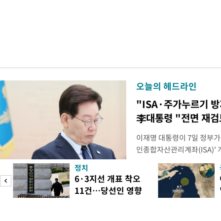
오늘의 헤드라인
"ISA·주가누르기 
李대통령 "전면 재검
이재명 대통령이 7일 정부가
인종합자산관리계좌(ISA)' 
안'을 전면 재검토 할 것을 
정치
들과의 상황 점검 회의에서 I
6·3지선 개표 착오
지법안을 둘러싼 투자자들의 
11건…당선인 영향
았다. 이 자리에서 이 대통령
도
없어