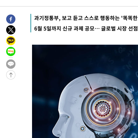
-1334초 전 >
[속보]규제합리화위원회 부위원장에 김태유 서울대 공대 교수
태 후임
-31426초 전 >
이강인, 폭염 속 AT마드리드 첫 훈련…80명 식사 대접까지(종
과기정통부, 보고 듣고 스스로 행동하는 '똑똑한
-28565초 전 >
미 사업체 일자리, 7월에 2.3만개 순감하고 그 전 2개월 10.3
6월 5일까지 신규 과제 공모… 글로벌 시장 선
하향수정 (2보)
-28013초 전 >
[속보] 미 사업체, 일자리 7월에 2.3만 개 줄어…실업률은 4.1
↓
-23876초 전 >
[속보]이 대통령 "부동산 공급 기존 사고방식 매달리지 말고 
실천"
-22961초 전 >
이란, "오만과 '중앙 단일 루트' 합의…북쪽 인바운드·남쪽 아
운드는 임시"
-14529초 전 >
"낮 기온 소폭 하락"…수도권 폭염중대경보, 폭염경보로 하향
-14493초 전 >
[속보]이 대통령, '호우피해' 안동·의성 관할 4개 면 특별재난
선포
-14456초 전 >
[단독]중수청 지원 검사들, 정원 초과 시 낮은 계급 임용…희망
갈 수도
-12427초 전 >
낮 최고 37도 찜통더위…곳곳 소나기·강원 많은 비[내일날씨]
-10733초 전 >
SK하이닉스, 용인·청주 팹에 54조 투자…"AI 메모리 수요 선
응"
-7589초 전 >
여자배구 이재영·이다영 자매, 아제르바이잔 투란VC 입단
-6842초 전 >
외국인 심판 성 접대 7경기 들여다보니…한국 축구 '5승 2무'
-6576초 전 >
[속보]코스닥, 2.86포인트(0.36%) 내린 798.81마감
-6529초 전 >
[속보]코스피, 6200선 약보합…0.60% 내린 6258.77에 마쳐
-6509초 전 >
[속보]원·달러 환율, 7.7원 내린 1416.1원 마감