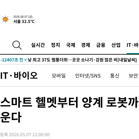
↓
-23856초 전 >
[속보]이 대통령 "부동산 공급 기존 사고방식 매달리지 말고 
실천"
-22941초 전 >
이란, "오만과 '중앙 단일 루트' 합의…북쪽 인바운드·남쪽 아
2026.08.07 (금)
서울 32.5℃
운드는 임시"
-14509초 전 >
"낮 기온 소폭 하락"…수도권 폭염중대경보, 폭염경보로 하향
-14473초 전 >
[속보]이 대통령, '호우피해' 안동·의성 관할 4개 면 특별재난
선포
-14436초 전 >
[단독]중수청 지원 검사들, 정원 초과 시 낮은 계급 임용…희망
실시간
정치
국제
경제
금융
산업
IT·
갈 수도
-12407초 전 >
낮 최고 37도 찜통더위…곳곳 소나기·강원 많은 비[내일날씨]
-10713초 전 >
SK하이닉스, 용인·청주 팹에 54조 투자…"AI 메모리 수요 선
응"
-7569초 전 >
여자배구 이재영·이다영 자매, 아제르바이잔 투란VC 입단
IT·바이오
모바일
인터넷/SNS
통신
보안
-6822초 전 >
외국인 심판 성 접대 7경기 들여다보니…한국 축구 '5승 2무'
-6556초 전 >
[속보]코스닥, 2.86포인트(0.36%) 내린 798.81마감
-6509초 전 >
[속보]코스피, 6200선 약보합…0.60% 내린 6258.77에 마쳐
스마트 헬멧부터 양계 로봇까지
-6489초 전 >
[속보]원·달러 환율, 7.7원 내린 1416.1원 마감
운다
-6378초 전 >
[속보] 노원서 40.1도 관측…서울, 2018년 이후 첫 40도
-3468초 전 >
[속보]종합특검, '계엄 수용공간 확보' 신용해 前교정본부장 기
-2341초 전 >
외신들도 주목한 韓축구 파문…"국민적 공분에 수사 재개"
등록 2026.05.07 12:00:00
-2312초 전 >
11시간 압수수색에 성접대 파문까지…'쑥대밭' 된 축구협회