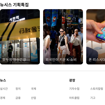
뉴시스 기획특집
모두의 정신건강
외국인이 키운 K-소비
폰 리스시
뉴스
광장
실시간
정치
국제
기자수첩
스토리칼럼
경제
금융
산업
아트클럽
기고