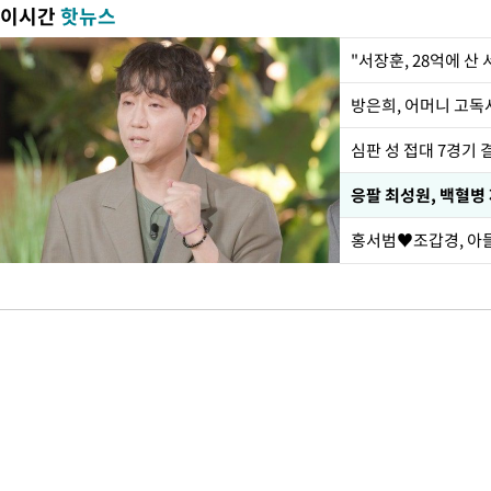
이시간
핫뉴스
"서장훈, 28억에 산
방은희, 어머니 고독사
심판 성 접대 7경기 
응팔 최성원, 백혈병
홍서범♥조갑경, 아들