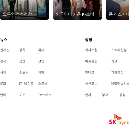
모두의 정신건강
외국인이 키운 K-소비
폰 리스시
뉴스
광장
실시간
정치
국제
기자수첩
스토리칼럼
경제
금융
산업
아트클럽
기고
사회
수도권
지방
인터뷰
기획특집
문화
IT·바이오
스포츠
섹션코너
데일리뉴시
연예
포토
TV뉴시스
인사
부고
동정