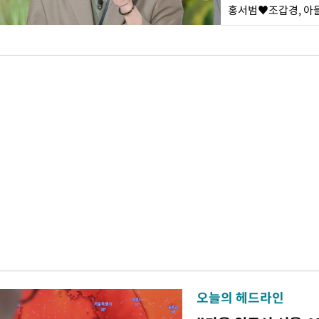
홍서범♥조갑경, 아들
오늘의 헤드라인