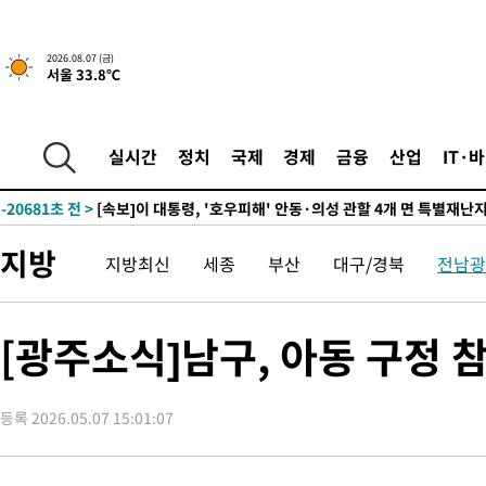
1시간 전 >
[속보]'채상병 순직 책임' 임성근, 항소심도 징역 3년
2026.08.07 (금)
서울 33.8℃
-30064초 전 >
[속보]이 대통령 "부동산 공급 기존 사고방식 매달리지 말고 
실천"
-29149초 전 >
이란, "오만과 '중앙 단일 루트' 합의…북쪽 인바운드·남쪽 아
운드는 임시"
-20717초 전 >
"낮 기온 소폭 하락"…수도권 폭염중대경보, 폭염경보로 하향
실시간
정치
국제
경제
금융
산업
IT·
-20681초 전 >
[속보]이 대통령, '호우피해' 안동·의성 관할 4개 면 특별재난
선포
-20644초 전 >
[단독]중수청 지원 검사들, 정원 초과 시 낮은 계급 임용…희망
갈 수도
-18615초 전 >
낮 최고 37도 찜통더위…곳곳 소나기·강원 많은 비[내일날씨]
지방
지방최신
세종
부산
대구/경북
전남광
-16921초 전 >
SK하이닉스, 용인·청주 팹에 54조 투자…"AI 메모리 수요 선
응"
-13777초 전 >
여자배구 이재영·이다영 자매, 아제르바이잔 투란VC 입단
-13030초 전 >
외국인 심판 성 접대 7경기 들여다보니…한국 축구 '5승 2무'
[광주소식]남구, 아동 구정 
-12764초 전 >
[속보]코스닥, 2.86포인트(0.36%) 내린 798.81마감
-12717초 전 >
[속보]코스피, 6200선 약보합…0.60% 내린 6258.77에 마쳐
등록 2026.05.07 15:01:07
-12697초 전 >
[속보]원·달러 환율, 7.7원 내린 1416.1원 마감
-12586초 전 >
[속보] 노원서 40.1도 관측…서울, 2018년 이후 첫 40도
-9676초 전 >
[속보]종합특검, '계엄 수용공간 확보' 신용해 前교정본부장 기