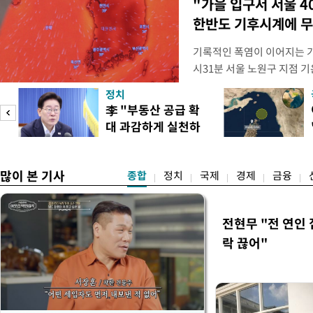
"가을 입구서 서울 4
한반도 기후시계에 무
기록적인 폭염이 이어지는 가
시31분 서울 노원구 지점 기온
어선 것으로 관측됐다. 지난 2
정치
이상의 기온이 관측된 이후 8
李 "부동산 공급 확
동기상관측장비(AWS) 기
대 과감하게 실천하
(ASOS)을 기준으로 하는 
도
라"
많이 본 기사
종합
정치
국제
경제
금융
전현무 "전 연인
락 끊어"