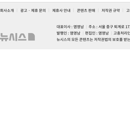
회사소개
광고 · 제휴 문의
제휴사 안내
콘텐츠 판매
저작권 규약
고
대표이사 : 염영남
주소 : 서울 중구 퇴계로 1
발행인 : 염영남
편집인 : 염영남
고충처리인
뉴시스의 모든 콘텐츠는 저작권법의 보호를 받는 바, 무