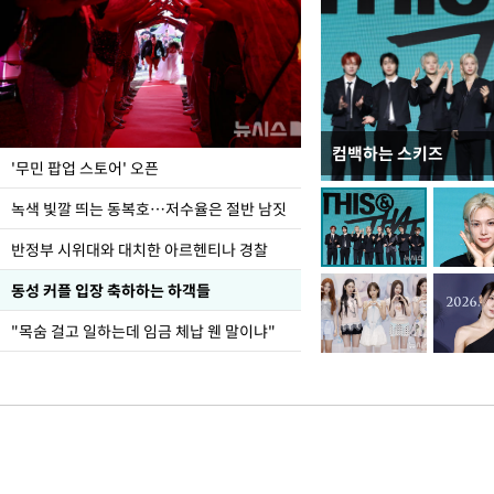
컴백하는 스키즈
지석천 뒤덮은 개구리
'무민 팝업 스토어' 오픈
녹색 빛깔 띄는 동복호…저수율은 절반 남짓
반정부 시위대와 대치한 아르헨티나 경찰
동성 커플 입장 축하하는 하객들
"목숨 걸고 일하는데 임금 체납 웬 말이냐"