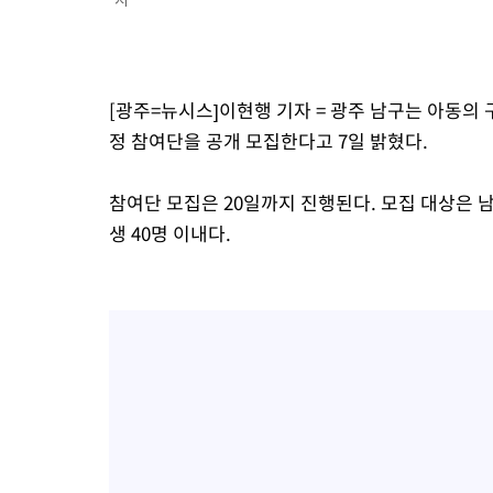
-12717초 전 >
[속보]코스피, 6200선 약보합…0.60% 내린 6258.77에 마쳐
-12697초 전 >
[속보]원·달러 환율, 7.7원 내린 1416.1원 마감
-12586초 전 >
[속보] 노원서 40.1도 관측…서울, 2018년 이후 첫 40도
[광주=뉴시스]이현행 기자 = 광주 남구는 아동의 
-9676초 전 >
[속보]종합특검, '계엄 수용공간 확보' 신용해 前교정본부장 기
정 참여단을 공개 모집한다고 7일 밝혔다.
-8549초 전 >
외신들도 주목한 韓축구 파문…"국민적 공분에 수사 재개"
-8520초 전 >
11시간 압수수색에 성접대 파문까지…'쑥대밭' 된 축구협회
참여단 모집은 20일까지 진행된다. 모집 대상은 
-7542초 전 >
[속보]규제합리화위원회 부위원장에 김태유 서울대 공대 교수
생 40명 이내다.
태 후임
-3900초 전 >
[속보]국힘 윤리위, '돌려차기 발언' 진종오·서범수 징계 절차 
12분 전 >
[속보] 7월 중국 수출 23.9%↑ 수입 27.5%↑…무역총액 25.3%
1시간 전 >
[속보]'채상병 순직 책임' 임성근, 항소심도 징역 3년