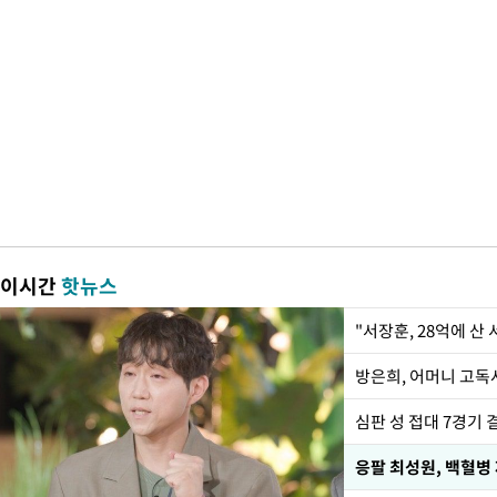
이시간
핫뉴스
"서장훈, 28억에 산
방은희, 어머니 고독사
심판 성 접대 7경기 
응팔 최성원, 백혈병