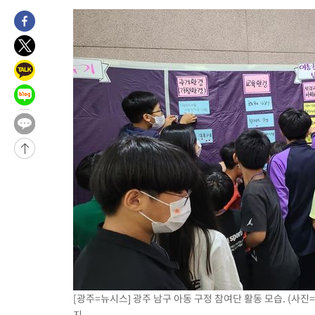
-8549초 전 >
외신들도 주목한 韓축구 파문…"국민적 공분에 수사 재개"
-8520초 전 >
11시간 압수수색에 성접대 파문까지…'쑥대밭' 된 축구협회
-7542초 전 >
[속보]규제합리화위원회 부위원장에 김태유 서울대 공대 교수
태 후임
-3900초 전 >
[속보]국힘 윤리위, '돌려차기 발언' 진종오·서범수 징계 절차 
12분 전 >
[속보] 7월 중국 수출 23.9%↑ 수입 27.5%↑…무역총액 25.3%
1시간 전 >
[속보]'채상병 순직 책임' 임성근, 항소심도 징역 3년
-30064초 전 >
[속보]이 대통령 "부동산 공급 기존 사고방식 매달리지 말고 
실천"
-29149초 전 >
이란, "오만과 '중앙 단일 루트' 합의…북쪽 인바운드·남쪽 아
운드는 임시"
-20717초 전 >
"낮 기온 소폭 하락"…수도권 폭염중대경보, 폭염경보로 하향
-20681초 전 >
[속보]이 대통령, '호우피해' 안동·의성 관할 4개 면 특별재난
선포
-20644초 전 >
[단독]중수청 지원 검사들, 정원 초과 시 낮은 계급 임용…희망
갈 수도
-18615초 전 >
낮 최고 37도 찜통더위…곳곳 소나기·강원 많은 비[내일날씨]
-16921초 전 >
SK하이닉스, 용인·청주 팹에 54조 투자…"AI 메모리 수요 선
응"
-13777초 전 >
여자배구 이재영·이다영 자매, 아제르바이잔 투란VC 입단
-13030초 전 >
외국인 심판 성 접대 7경기 들여다보니…한국 축구 '5승 2무'
[광주=뉴시스] 광주 남구 아동 구정 참여단 활동 모습. (사진=남구
-12764초 전 >
[속보]코스닥, 2.86포인트(0.36%) 내린 798.81마감
지