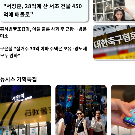
"서장훈, 28억에 산 서초 건물 450
억에 매물로"
홍서범♥조갑경, 아들 불륜 사과 후 근황…밝은
미소
구윤철 "실거주 30억 이하 주택은 보유·양도세
모두 완화"
뉴시스 기획특집