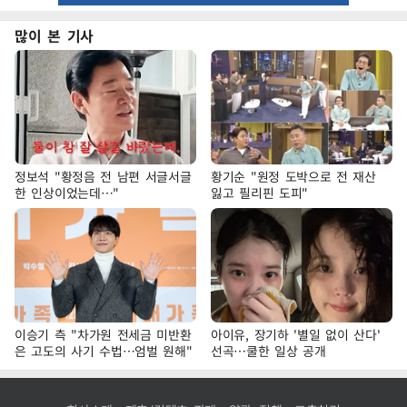
많이 본 기사
정보석 "황정음 전 남편 서글서글
황기순 "원정 도박으로 전 재산
한 인상이었는데…"
잃고 필리핀 도피"
이승기 측 "차가원 전세금 미반환
아이유, 장기하 '별일 없이 산다'
은 고도의 사기 수법…엄벌 원해"
선곡…쿨한 일상 공개