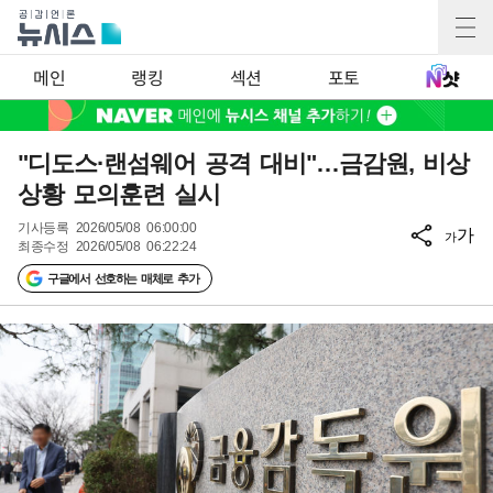
메인
랭킹
섹션
포토
"디도스·랜섬웨어 공격 대비"…금감원, 비상
상황 모의훈련 실시
기사등록
2026/05/08 06:00:00
가
가
최종수정
2026/05/08 06:22:24
구글에서 선호하는 매체로 추가