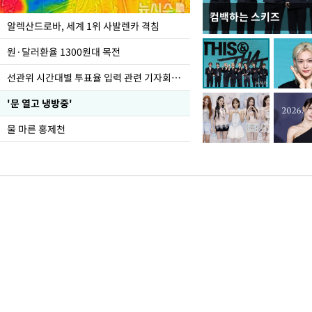
컴백하는 스키즈
극한 폭염에 바닥 드
알렉산드로바, 세계 1위 사발렌카 격침
도
원·달러환율 1300원대 목전
선관위 시간대별 투표율 입력 관련 기자회견하는 주진우 의원
'문 열고 냉방중'
물 마른 홍제천