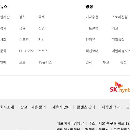
뉴스
광장
실시간
정치
국제
기자수첩
스토리칼럼
경제
금융
산업
아트클럽
기고
사회
수도권
지방
인터뷰
기획특집
문화
IT·바이오
스포츠
섹션코너
데일리뉴시
연예
포토
TV뉴시스
인사
부고
동정
회사소개
광고 · 제휴 문의
제휴사 안내
콘텐츠 판매
저작권 규약
고
대표이사 : 염영남
주소 : 서울 중구 퇴계로 1
발행인 : 염영남
편집인 : 염영남
고충처리인