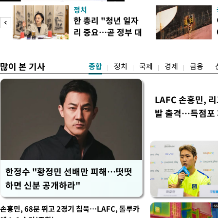
48.54%(1만8977표)를 
정치
를 1622표(4.14%p) 차
피
한 총리 "청년 일자
·인천 권리당원 투표에서도 
리 중요…곧 정부 대
적 합산(가중치 미반영)에서도
책"
많이 본 기사
종합
정치
국제
경제
금융
LAFC 손흥민, 
발 출격…득점포
한정수 "황정민 선배만 피해…떳떳
하면 신분 공개하라"
손흥민, 68분 뛰고 2경기 침묵…LAFC, 톨루카