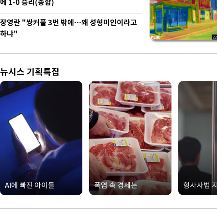
에 1-0 승리(종합)
장영란 "쌍커풀 3번 밖에…왜 성형미인이라고
하냐"
뉴시스 기획특집
AI에 빠진 아이들
폭염 속 경제는
형사사법 