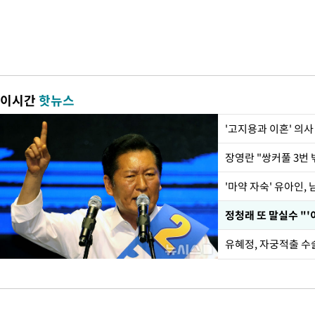
이시간
핫뉴스
'고지용과 이혼' 의사
'마약 자숙' 유아인,
정청래 또 말실수 "'
유혜정, 자궁적출 수