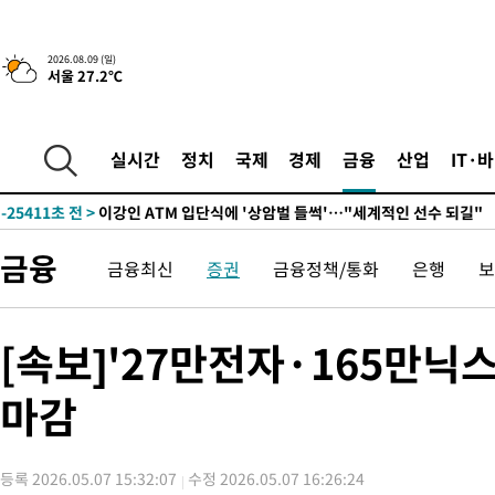
2시간 전 >
콜롬비아 신임 우파 대통령 취임 하루만에 차량폭탄 폭발 사건
2026.08.09 (일)
서울 27.2℃
-31249초 전 >
'AT마드리드 7번' 이강인, 맨시티 상대로 비공식 데뷔전
-30751초 전 >
[속보]'AT마드리드 7번' 이강인, 맨시티 상대로 비공식 데뷔전
-28815초 전 >
네타냐후, 트럼프의 가자 평화 2차 15개조 평화안 '거부'
실시간
정치
국제
경제
금융
산업
IT·
-25411초 전 >
이강인 ATM 입단식에 '상암벌 들썩'…"세계적인 선수 되길"
-24407초 전 >
태풍 돌핀, 중 저장성 타이저우시 해안에 상륙 (1보)
-21753초 전 >
AT마드리드 데뷔 앞둔 이강인, 맨시티전 선발 대신 '벤치 시작'
금융
금융최신
증권
금융정책/통화
은행
보
-20383초 전 >
[속보]與 강원·TK 당원투표 합산 김민석 48.54%로 승리…
44.40%
-19717초 전 >
與 강원·TK 당원투표 합산 김민석 46.01%로 승리…정청래
44.53%
-19557초 전 >
[속보]與전대 권리당원투표…강원·경북 김민석, 대구 정청래 
[속보]'27만전자·165만닉
-19364초 전 >
[속보]與 당대표 경선, 경북 권리당원 투표 김민석 47.37%·
45.71%
마감
-19266초 전 >
[속보]與 당대표 경선, 대구 권리당원 투표 정청래 47.82%·
46.35%
-19063초 전 >
[속보]與 당대표 경선, 강원 권리당원 투표 김민석 승리…50.3
득표
-16981초 전 >
"일본축구협회, 대한축구협회 성 접대 의혹 심판 조사"
등록 2026.05.07 15:32:07
수정 2026.05.07 16:26:24
-9623초 전 >
[속보]장은수, KLPGA 제주삼다수 역전 우승…데뷔 10년 차에 