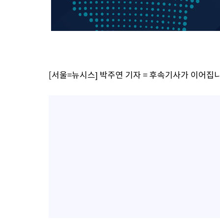
45.71%
-19266초 전 >
[속보]與 당대표 경선, 대구 권리당원 투표 정청래 47.82%·
46.35%
-19063초 전 >
[속보]與 당대표 경선, 강원 권리당원 투표 김민석 승리…50.3
득표
-16981초 전 >
"일본축구협회, 대한축구협회 성 접대 의혹 심판 조사"
-9623초 전 >
[속보]장은수, KLPGA 제주삼다수 역전 우승…데뷔 10년 차에 
상
-4988초 전 >
"얼마나 더웠으면"…안동 물길공원서 헤엄친 구렁이 '소동'
[서울=뉴시스] 박주연 기자 = 후속기사가 이어집
-4915초 전 >
손흥민, 68분 뛰고 2경기 침묵…LAFC, 톨루카에 1-0 승리(종합
-4187초 전 >
'2경기 연속 침묵' 손흥민, 톨루카전 68분만 뛰고 슈팅 0개
-2939초 전 >
이강인, 오늘 서울서 AT마드리드 입단식…'전례 없는 특급대우'
2시간 전 >
'여긴 20도, 저긴 50도'…열화상 카메라로 본 폭염 저감시설 '온도
2시간 전 >
콜롬비아 신임 우파 대통령 취임 하루만에 차량폭탄 폭발 사건