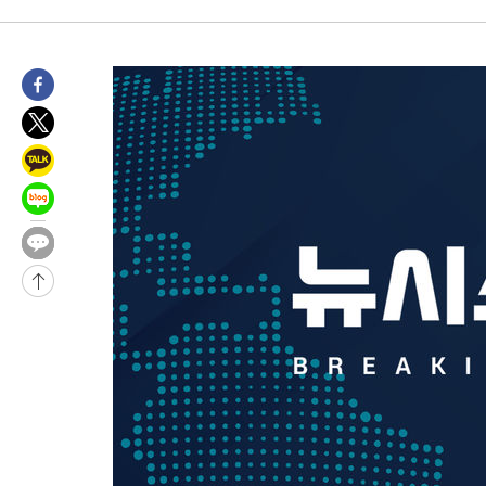
상
-4988초 전 >
"얼마나 더웠으면"…안동 물길공원서 헤엄친 구렁이 '소동'
-4915초 전 >
손흥민, 68분 뛰고 2경기 침묵…LAFC, 톨루카에 1-0 승리(종합
-4187초 전 >
'2경기 연속 침묵' 손흥민, 톨루카전 68분만 뛰고 슈팅 0개
-2939초 전 >
이강인, 오늘 서울서 AT마드리드 입단식…'전례 없는 특급대우'
2시간 전 >
'여긴 20도, 저긴 50도'…열화상 카메라로 본 폭염 저감시설 '온도
2시간 전 >
콜롬비아 신임 우파 대통령 취임 하루만에 차량폭탄 폭발 사건
-31249초 전 >
'AT마드리드 7번' 이강인, 맨시티 상대로 비공식 데뷔전
-30751초 전 >
[속보]'AT마드리드 7번' 이강인, 맨시티 상대로 비공식 데뷔전
-28815초 전 >
네타냐후, 트럼프의 가자 평화 2차 15개조 평화안 '거부'
-25411초 전 >
이강인 ATM 입단식에 '상암벌 들썩'…"세계적인 선수 되길"
-24407초 전 >
태풍 돌핀, 중 저장성 타이저우시 해안에 상륙 (1보)
-21753초 전 >
AT마드리드 데뷔 앞둔 이강인, 맨시티전 선발 대신 '벤치 시작'
-20383초 전 >
[속보]與 강원·TK 당원투표 합산 김민석 48.54%로 승리…
44.40%
-19717초 전 >
與 강원·TK 당원투표 합산 김민석 46.01%로 승리…정청래
44.53%
-19557초 전 >
[속보]與전대 권리당원투표…강원·경북 김민석, 대구 정청래 
-19364초 전 >
[속보]與 당대표 경선, 경북 권리당원 투표 김민석 47.37%·