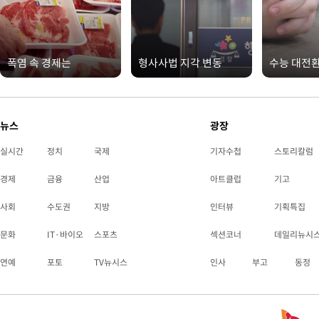
폭염 속 경제는
형사사법 지각 변동
수능 대전
뉴스
광장
실시간
정치
국제
기자수첩
스토리칼럼
경제
금융
산업
아트클럽
기고
사회
수도권
지방
인터뷰
기획특집
문화
IT·바이오
스포츠
섹션코너
데일리뉴시
연예
포토
TV뉴시스
인사
부고
동정