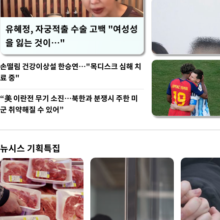
유혜정, 자궁적출 수술 고백 "여성성
을 잃는 것이…"
손떨림 건강이상설 한승연…"목디스크 심해 치
료 중"
“美 이란전 무기 소진…북한과 분쟁시 주한 미
군 취약해질 수 있어”
뉴시스 기획특집