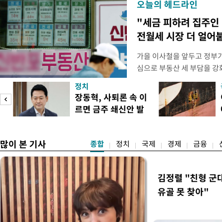
오늘의 헤드라인
"세금 피하려 집주인
전월세 시장 더 얼어
가을 이사철을 앞두고 정부
심으로 부동산 세 부담을 
역 임차인들의 불안감이 커지
정치
이기 위해 보유 주택에 직접
장동혁, 사퇴론 속 이
집을 비워줘야 하는 상황이 
르면 금주 쇄신안 발
정부가 공급대책을 발표하겠
표
차 시장의 매
많이 본 기사
종합
정치
국제
경제
금융
김정렬 "친형 군
유골 못 찾아"