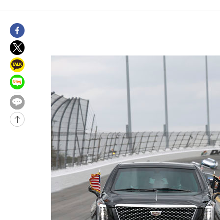
-13644초 전 >
“美 이란전 무기 소진…북한과 분쟁시 주한 미군 취약해질 수 