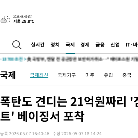
-13644초 전 >
“美 이란전 무기 소진…북한과 분쟁시 주한 미군 취약해질 수 
-28245초 전 >
'여긴 20도, 저긴 50도'…열화상 카메라로 본 폭염 저감시설 '
2026.08.09 (일)
서울 29.8℃
차'
-27716초 전 >
콜롬비아 신임 우파 대통령 취임 하루만에 차량폭탄 폭발 사건
-21310초 전 >
튀르키예 외무장관, "메카 3국 방위협정은 이란이 목표 아냐 "
-18518초 전 >
이군이 불법 군시설 건설한 레바논 남부에서 레바논군 3명 폭
실시간
정치
국제
경제
금융
산업
IT·
부상
-15636초 전 >
[속보]美중부 사령관, 이스라엘 긴급방문 다중화된 전선 상황 
-13700초 전 >
美 국방부, 켄달 전 공군장관 보안허가 취소…“에어포스원 기
보, 언론 누출”
-13669초 전 >
‘축구의 신’ 아르헨티나 축구 선수 메시의 부친 지병 별세
국제
국제최신
국제기구
미주
유럽
중국
-13644초 전 >
“美 이란전 무기 소진…북한과 분쟁시 주한 미군 취약해질 수 
-28245초 전 >
'여긴 20도, 저긴 50도'…열화상 카메라로 본 폭염 저감시설 '
차'
-27716초 전 >
콜롬비아 신임 우파 대통령 취임 하루만에 차량폭탄 폭발 사건
폭탄도 견디는 21억원짜리 '
-21310초 전 >
튀르키예 외무장관, "메카 3국 방위협정은 이란이 목표 아냐 "
트' 베이징서 포착
-18518초 전 >
이군이 불법 군시설 건설한 레바논 남부에서 레바논군 3명 폭
부상
-15636초 전 >
[속보]美중부 사령관, 이스라엘 긴급방문 다중화된 전선 상황 
-13700초 전 >
美 국방부, 켄달 전 공군장관 보안허가 취소…“에어포스원 기
등록 2026.05.07 16:40:46
수정 2026.05.07 18:14:24
보, 언론 누출”
-13669초 전 >
‘축구의 신’ 아르헨티나 축구 선수 메시의 부친 지병 별세