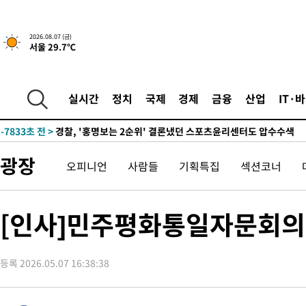
2026.08.07 (금)
서울 29.7℃
7시간 전 >
내일까지 39도 '펄펄'…기상청 "태풍 지나며 폭염 잠시 꺾인다"
-10919초 전 >
'월드컵 탈락 후폭풍' 축구협회…11시간 걸린 초유의 압수수색
합)
-10355초 전 >
[속보] 뉴욕증시, 혼조 출발…나스닥 0.3%↓, 다우 0.14%↑
실시간
정치
국제
경제
금융
산업
IT·
-9148초 전 >
축구협회, 15년 전 심판 성 접대 파문에 "현재는 내부 지침 준수"
-7833초 전 >
경찰, '홍명보는 2순위' 결론냈던 스포츠윤리센터도 압수수색
1시간 전 >
[속보]합참 "北 발사체는 단거리탄도미사일…감시·경계태세 강화
광장
오피니언
사람들
기획특집
섹션코너
1시간 전 >
日방위성, 北이 동해로 쏜 발사체는 탄도미사일 가능성
2시간 전 >
[속보] SKT, 에이닷 서비스 장애 발생…"원인 파악 중"
2시간 전 >
[속보]합참 "북, 동해상으로 미상 발사체 발사"
[인사]민주평화통일자문회
2시간 전 >
'낮 최고 39도' 불볕더위…한밤 열대야도 계속[내일날씨]
2시간 전 >
[속보]7~9일 프로야구 3연전도 폭염 취소…11일 재개
등록 2026.05.07 16:38:38
2시간 전 >
"韓 외환시장 개입 관측 배경엔 美의 대한국 무역적자 있어"
2시간 전 >
'월드컵 탈락 후폭풍' 축구협회…초유의 압수수색에 '충격·당황'
2시간 전 >
서울 낮 37.9도, 올여름 최고치 경신…영등포 순간 '40도'