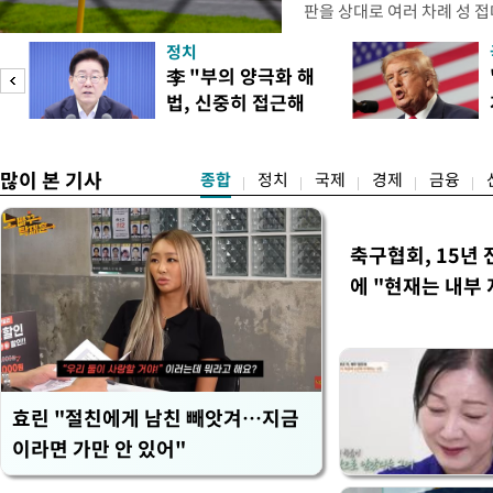
판을 상대로 여러 차례 성 접
구계에 따르면 국회의 한 의원
정치
년 국제심판 10여 명에게 성
李 "부의 양극화 해
축구협회는 외국인 심판과 감
법, 신중히 접근해
수십만원에서 많게는 100만
야"
많이 본 기사
종합
정치
국제
경제
금융
축구협회, 15년 
에 "현재는 내부 
효린 "절친에게 남친 빼앗겨…지금
이라면 가만 안 있어"