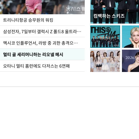
컴백하는 스키즈
입추 하루 앞둔 전남광
트리니티항공 승무원의 워킹
폭염
삼성전자, 7일부터 갤럭시 Z 폴드8 울트라·폴드8·플립8 출시
멕시코 인플루언서, 라방 중 괴한 총격으로 사망
멀티 골 세리머니하는 리오넬 메시
오타니 멀티 홈런에도 다저스는 6연패