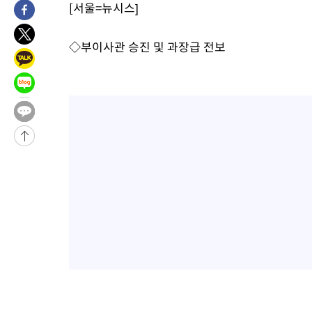
[서울=뉴시스]
2시간 전 >
[속보]종합특검, 대검 추가 압수수색…내란 중요임무종사 혐의
4시간 전 >
[속보]코스닥, 800p 회복…0.26% 오른 801.67 마감
◇부이사관 승진 및 과장급 전보
4시간 전 >
[속보]코스피, 301.88포인트(4.58%) 내린 6296.38 마감
4시간 전 >
[속보]원·달러 환율, 0.7원 내린 1423.8원 마감
4시간 전 >
"여기 떨어졌다"…다누리, 스페이스X 로켓 달 충돌 흔적 포착
5시간 전 >
손흥민, 5경기 연속골 실패…LAFC는 승부차기 끝 과달라하라 격파
7시간 전 >
내일까지 39도 '펄펄'…기상청 "태풍 지나며 폭염 잠시 꺾인다"
-10919초 전 >
'월드컵 탈락 후폭풍' 축구협회…11시간 걸린 초유의 압수수색
합)
-10355초 전 >
[속보] 뉴욕증시, 혼조 출발…나스닥 0.3%↓, 다우 0.14%↑
-9148초 전 >
축구협회, 15년 전 심판 성 접대 파문에 "현재는 내부 지침 준수"
-7833초 전 >
경찰, '홍명보는 2순위' 결론냈던 스포츠윤리센터도 압수수색
1시간 전 >
[속보]합참 "北 발사체는 단거리탄도미사일…감시·경계태세 강화
1시간 전 >
日방위성, 北이 동해로 쏜 발사체는 탄도미사일 가능성
2시간 전 >
[속보] SKT, 에이닷 서비스 장애 발생…"원인 파악 중"
2시간 전 >
[속보]합참 "북, 동해상으로 미상 발사체 발사"
2시간 전 >
'낮 최고 39도' 불볕더위…한밤 열대야도 계속[내일날씨]