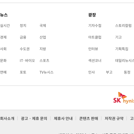
뉴스
광장
실시간
정치
국제
기자수첩
스토리칼럼
경제
금융
산업
아트클럽
기고
사회
수도권
지방
인터뷰
기획특집
문화
IT·바이오
스포츠
섹션코너
데일리뉴시
연예
포토
TV뉴시스
인사
부고
동정
회사소개
광고 · 제휴 문의
제휴사 안내
콘텐츠 판매
저작권 규약
고