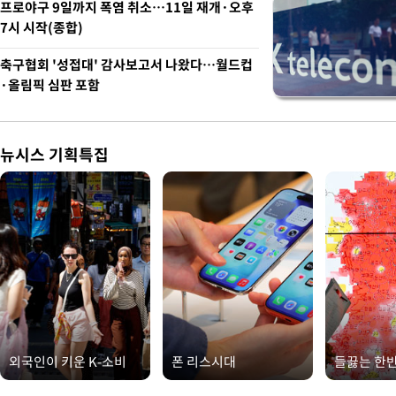
프로야구 9일까지 폭염 취소…11일 재개·오후
7시 시작(종합)
축구협회 '성접대' 감사보고서 나왔다…월드컵
·올림픽 심판 포함
뉴시스 기획특집
외국인이 키운 K-소비
폰 리스시대
들끓는 한