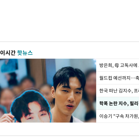
이시간
핫뉴스
방은희, 母 고독사에 
월드컵 예선까지…축
한국 떠난 김지수, 
학폭 논란 지수, 필
이승기 "구속 차가원,