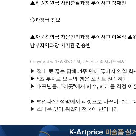
▲위원지원국 사업총괄과장 부이사관 정재진
2시간 전 >
[속보]7~9일 프로야구 3연전도 폭염 취소…11일 재개
2시간 전 >
"韓 외환시장 개입 관측 배경엔 美의 대한국 무역적자 있어"
◇과장급 전보
2시간 전 >
'월드컵 탈락 후폭풍' 축구협회…초유의 압수수색에 '충격·당황'
2시간 전 >
서울 낮 37.9도, 올여름 최고치 경신…영등포 순간 '40도'
▲자문건의국 자문건의과장 부이사관 이우식 ▲
2시간 전 >
[속보]종합특검, 대검 추가 압수수색…내란 중요임무종사 혐의
남부지역과장 서기관 김승빈
4시간 전 >
[속보]코스닥, 800p 회복…0.26% 오른 801.67 마감
4시간 전 >
[속보]코스피, 301.88포인트(4.58%) 내린 6296.38 마감
Copyright © NEWSIS.COM, 무단 전재 및 재배포 금지
4시간 전 >
[속보]원·달러 환율, 0.7원 내린 1423.8원 마감
4시간 전 >
"여기 떨어졌다"…다누리, 스페이스X 로켓 달 충돌 흔적 포착
5시간 전 >
손흥민, 5경기 연속골 실패…LAFC는 승부차기 끝 과달라하라 격파
7시간 전 >
내일까지 39도 '펄펄'…기상청 "태풍 지나며 폭염 잠시 꺾인다"