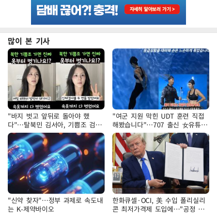
많이 본 기사
"바지 벗고 앞뒤로 돌아야 했
"여군 지원 막힌 UDT 훈련 직접
다"…탈북민 김서아, 기쁨조 검사
해봤습니다"…707 출신 女유튜버
수치심 회상
'완벽 소화'
"신약 찾자"…정부 과제로 속도내
한화큐셀·OCI, 美 수입 폴리실리
는 K-제약바이오
콘 최저가격제 도입에…"공정 경