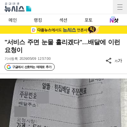
메인
랭킹
섹션
포토
"서비스 주면 눈물 흘리겠다"…배달에 이런
요청이
기사등록
2026/05/09 12:57:00
가
가
구글에서 선호하는 매체로 추가