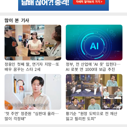
많이 본 기사
정웅인 첫째 딸, 연기자 지망…또
정부, 전 산업에 'AI 옷' 입힌다…
배우 꿈꾸는 스타 2세
AI 로봇 연 1000대 보급 추진
'첫 주연' 정준원 "심판대 올라…
황기순 "원정 도박으로 전 재산
많이 걱정돼"
잃고 필리핀 도피"