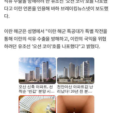
석유 수출을 방해하려 한 유조선 '오션 코이'호를 나포했
다고 이란 언론을 인용해 바하 브레이킹뉴스넷이 보도했
다.
이란 해군은 성명에서 "이란 해군 특공대가 특별 작전을
통해 이란의 석유 수출을 방해하고, 이란의 국익을 위협
하려던 유조선 '오션 코이'호를 나포했다"고 밝혔다.