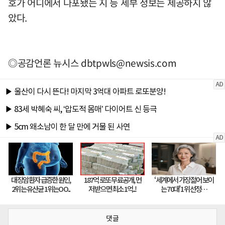
호가 어디에서 나포됐는 지 등 세부 정보는 제공하지 않
았다.
◎공감언론 뉴시스
dbtpwls@newsis.com
댓글