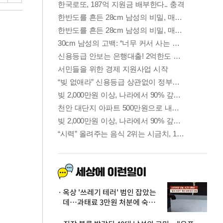
옥상 '쓰레기 테러' 범인 잡았는
데…과태료 3만원 처분에 숙박업
주 허탈