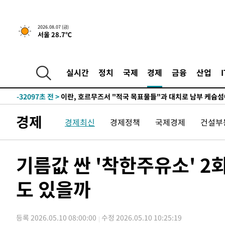
2026.08.07 (금)
서울 28.7℃
실시간
정치
국제
경제
금융
산업
-26683초 전 >
[속보] 뉴욕증시, 일제 하락 마감…나스닥 0.06%↓
-32097초 전 >
이란, 호르무즈서 "적국 목표물들"과 대치로 남부 케슘섬
례 큰 폭발음
-30812초 전 >
[속보]美, 폴리실리콘 수입 규제…파생제품 15% 관세, 1
경제
경제최신
경제정책
국제경제
건설부
발효
-28963초 전 >
[속보]트럼프, 美 원정출산 금지 행정명령 서명
-26663초 전 >
[속보] 뉴욕증시, 일제 하락 마감…나스닥 0.06%↓
-32117초 전 >
이란, 호르무즈서 "적국 목표물들"과 대치로 남부 케슘섬
기름값 싼 '착한주유소' 2
례 큰 폭발음
-30832초 전 >
[속보]美, 폴리실리콘 수입 규제…파생제품 15% 관세, 1
발효
도 있을까
-28983초 전 >
[속보]트럼프, 美 원정출산 금지 행정명령 서명
-26683초 전 >
[속보] 뉴욕증시, 일제 하락 마감…나스닥 0.06%↓
등록 2026.05.10 08:00:00
수정 2026.05.10 10:25:19