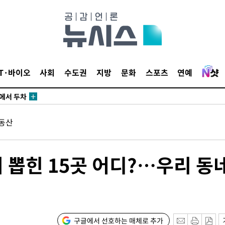
IT·바이오
사회
수도권
지방
문화
스포츠
연예
에서 두차
20일 후
동산
에서 두차
회 뽑힌 15곳 어디?…우리 동
20일 후
구글에서 선호하는 매체로 추가