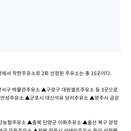
국에서 착한주유소로 2회 선정된 주유소는 총 15곳이다.
강서구 박물관주유소 ▲구로구 대원셀프주유소 등 3곳으로
 동안성주유소 ▲군포시 대신석유 당리주유소 ▲양주시 금강
강농협주유소 ▲충북 단양군 이화주유소 ▲울산 북구 양정
양군 무등주유소 ▲전북 정읍시 신태인주유소 등이 선정됐