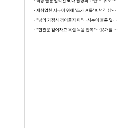
· 직장 불륜 발각된 40대 남성의 고민…"유포 동료 명예훼손·협박죄 고소 가능할까"
· 재취업한 시누이 위해 '조카 셔틀' 떠넘긴 남편…아내 "난 못한다"
· "남의 가정사 끼어들지 마"…시누이 불륜 덮으려는 남편에 억울한 아내
· "현관문 걷어차고 욕설 녹음 반복"…18개월 아기 키우는 집 뒤흔든 '앞집의 비극'