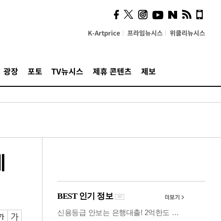
의견, 국토부·LH에 충실히
전달할 것"
K-Artprice
프라임뉴시스
위클리뉴시스
광장
포토
TV뉴시스
제휴 콘텐츠
제보
네