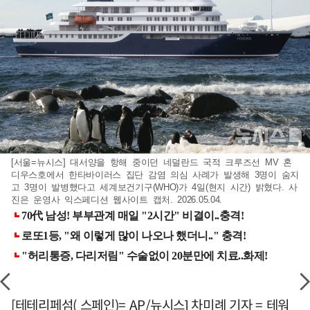
[서울=뉴시스] 대서양을 항해 중이던 네덜란드 국적 크루즈선 MV 혼
디우스호에서 한타바이러스 집단 감염 의심 사례가 발생해 3명이 숨지
고 3명이 발병했다고 세계보건기구(WHO)가 4일(현지 시간) 밝혔다. 사
진은 운영사 익스페디션 웹사이트 캡처. 2026.05.04.
[테테리페섬( 스페인)= AP/뉴시스] 차미례 기자 = 테워