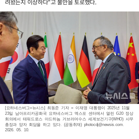
려왔는지 이상하다"고 불만을 토로했다.
[요하네스버그=뉴시스] 최동준 기자 = 이재명 대통령이 2025년 11월
23일 남아프리카공화국 요하네스버그 엑스포 센터에서 열린 G20 정상
회의에서 테워드로스 아드하놈 거브러여수스 세계보건기구(WHO) 사무
총장과 양자 회담을 하고 있다. (공동취재)
photocdj@newsis.com
.
2026. 05. 10.