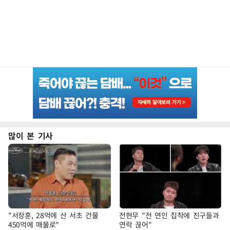
많이 본 기사
"서장훈, 28억에 산 서초 건물
전현무 "전 연인 집착에 친구들과
450억에 매물로"
연락 끊어"