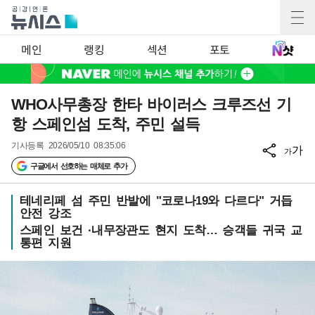
메인
랭킹
섹션
포토
WHO사무총장 한타 바이러스 크루즈선 기
항 스페인섬 도착, 주민 설득
기사등록
2026/05/10 08:35:06
가
가
구글에서 선호하는 매체로 추가
테네리페 섬 주민 반발에 "코로나19와 다르다" 거듭
안전 강조
스페인 보건 ·내무장관도 현지 도착… 승객들 귀국 교
통편 지원