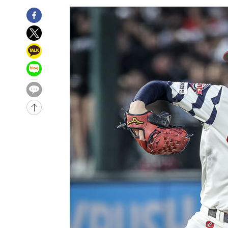
2시간 전 >
11시간 압수수색에 성접대 파문까지…'쑥대밭' 된 축구협회
3시간 전 >
[속보]규제합리화위원회 부위원장에 김태유 서울대 공대 교
후임
-18519초 전 >
이강인, 폭염 속 AT마드리드 첫 훈련…80명 식사 대접까
-15658초 전 >
미 사업체 일자리, 7월에 2.3만개 순감하고 그 전 2개월 1
하향수정 (2보)
-15106초 전 >
[속보] 미 사업체, 일자리 7월에 2.3만 개 줄어…실업률은
↓
-10969초 전 >
[속보]이 대통령 "부동산 공급 기존 사고방식 매달리지 
실천"
-10054초 전 >
이란, "오만과 '중앙 단일 루트' 합의…북쪽 인바운드·남
운드는 임시"
-1622초 전 >
"낮 기온 소폭 하락"…수도권 폭염중대경보, 폭염경보로 
-1586초 전 >
[속보]이 대통령, '호우피해' 안동·의성 관할 4개 면 특별
포
-1549초 전 >
[단독]중수청 지원 검사들, 정원 초과 시 낮은 계급 임용…
갈 수도
8분 전 >
낮 최고 37도 찜통더위…곳곳 소나기·강원 많은 비[내일날씨]
36분 전 >
SK하이닉스, 용인·청주 팹에 54조 투자…"AI 메모리 수요 선
1시간 전 >
여자배구 이재영·이다영 자매, 아제르바이잔 투란VC 입단
1시간 전 >
외국인 심판 성 접대 7경기 들여다보니…한국 축구 '5승 2무'
1시간 전 >
[속보]코스닥, 2.86포인트(0.36%) 내린 798.81마감
1시간 전 >
[속보]코스피, 6200선 약보합…0.60% 내린 6258.77에 마