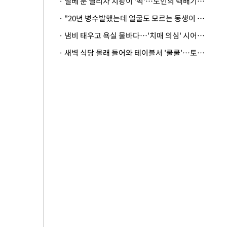
· 엘베 문 열리자 지팡이 '퍽'…노인의 택배기사 폭행 이유
· "20년 병수발했는데 얼굴도 모르는 동생이 유산 절반을"…배다른 형제 상속권 있을까
· 냄비 태우고 욕실 물바다…'치매 의심' 시어머니 검사 권유했다가 '날벼락'
· 새벽 식당 몰래 들어와 테이블서 '쿨쿨'…토사물 남기고 사라진 남성