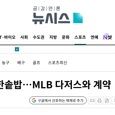
 4.1%로
말고 과감히
쪽 아웃바
하향
재난지역 선
IT·바이오
사회
수도권
지방
문화
스포츠
연예
희망지 못
제 대응"
농구
배구
골프
스포츠최신
 한솥밥…MLB 다저스와 계약
쳐
구글에서 선호하는 매체로 추가
기소