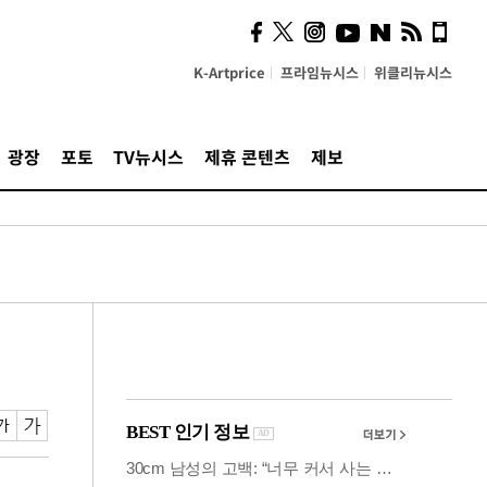
시, 스마트폰 액세서리에
NFC 더했다
K-Artprice
프라임뉴시스
위클리뉴시스
광장
포토
TV뉴시스
제휴 콘텐츠
제보