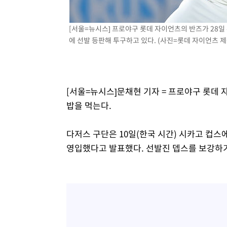
1시간 전 >
[속보]원·달러 환율, 7.7원 내린 1416.1원 마감
1시간 전 >
[속보] 노원서 40.1도 관측…서울, 2018년 이후 첫 40도
[서울=뉴시스] 프로야구 롯데 자이언츠의 반즈가 28일 
에 선발 등판해 투구하고 있다. (사진=롯데 자이언츠 제공) 
2시간 전 >
[속보]종합특검, '계엄 수용공간 확보' 신용해 前교정본부장 
2시간 전 >
외신들도 주목한 韓축구 파문…"국민적 공분에 수사 재개"
2시간 전 >
11시간 압수수색에 성접대 파문까지…'쑥대밭' 된 축구협회
3시간 전 >
[속보]규제합리화위원회 부위원장에 김태유 서울대 공대 교
[서울=뉴시스]문채현 기자 = 프로야구 롯데 
후임
밥을 먹는다.
다저스 구단은 10일(한국 시간) 시카고 컵스
영입했다고 발표했다. 선발진 뎁스를 보강하