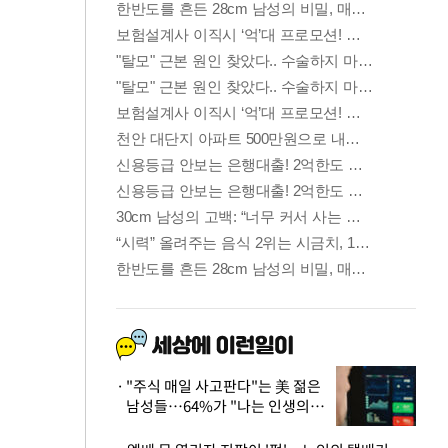
"주식 매일 사고판다"는 美 젊은
남성들…64%가 "나는 인생의
패배자“