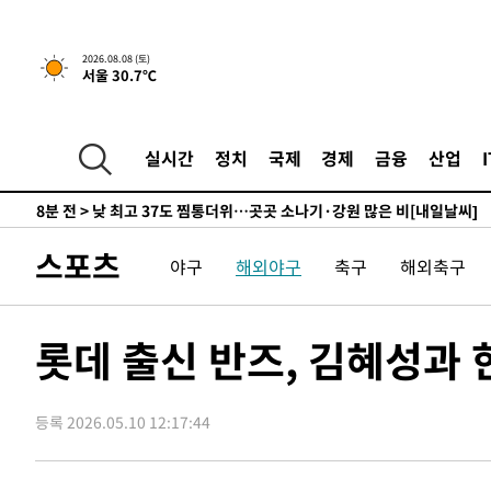
하향수정 (2보)
-15086초 전 >
[속보] 미 사업체, 일자리 7월에 2.3만 개 줄어…실업률은
↓
-10949초 전 >
[속보]이 대통령 "부동산 공급 기존 사고방식 매달리지 
2026.08.08 (토)
서울 30.7℃
실천"
-10034초 전 >
이란, "오만과 '중앙 단일 루트' 합의…북쪽 인바운드·남
운드는 임시"
-1602초 전 >
"낮 기온 소폭 하락"…수도권 폭염중대경보, 폭염경보로 
-1566초 전 >
[속보]이 대통령, '호우피해' 안동·의성 관할 4개 면 특별
실시간
정치
국제
경제
금융
산업
포
-1529초 전 >
[단독]중수청 지원 검사들, 정원 초과 시 낮은 계급 임용…
갈 수도
8분 전 >
낮 최고 37도 찜통더위…곳곳 소나기·강원 많은 비[내일날씨]
36분 전 >
SK하이닉스, 용인·청주 팹에 54조 투자…"AI 메모리 수요 선
스포츠
야구
해외야구
축구
해외축구
1시간 전 >
여자배구 이재영·이다영 자매, 아제르바이잔 투란VC 입단
1시간 전 >
외국인 심판 성 접대 7경기 들여다보니…한국 축구 '5승 2무'
1시간 전 >
[속보]코스닥, 2.86포인트(0.36%) 내린 798.81마감
롯데 출신 반즈, 김혜성과
1시간 전 >
[속보]코스피, 6200선 약보합…0.60% 내린 6258.77에 마
1시간 전 >
[속보]원·달러 환율, 7.7원 내린 1416.1원 마감
등록 2026.05.10 12:17:44
1시간 전 >
[속보] 노원서 40.1도 관측…서울, 2018년 이후 첫 40도
2시간 전 >
[속보]종합특검, '계엄 수용공간 확보' 신용해 前교정본부장 
2시간 전 >
외신들도 주목한 韓축구 파문…"국민적 공분에 수사 재개"