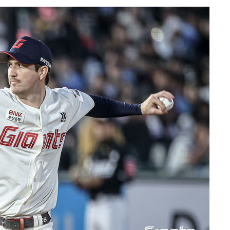
수…이병태
지(종합)
0.3만개
 4.1%로
말고 과감히
쪽 아웃바
하향
재난지역 선
희망지 못
제 대응"
쳐