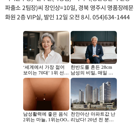
파출소 2팀장)씨 장인상=10일, 경북 영주시 명품장례문
화원 2층 VIP실, 발인 12일 오전 8시. 054)634-1444