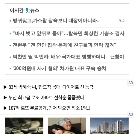
이시간
핫
뉴스
"바지 벗고 앞뒤로 돌아"…탈북민 회상한 기쁨조 검사
전현무 "전 연인 집착·통제에 친구들과 연락 끊겨"
박찬민 딸 박민하, 배우·국가대표 병행하더니…근황이
'300억원대 사기 혐의' 차가원 대표 구속 송치