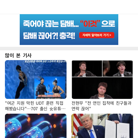
많이 본 기사
"여군 지원 막힌 UDT 훈련 직접
전현무 "전 연인 집착에 친구들과
해봤습니다"…707 출신 女유튜버
연락 끊어"
'완벽 소화'