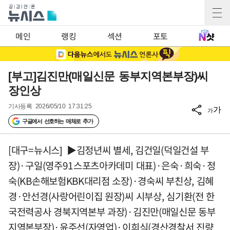
메인
랭킹
섹션
포토
[부고]김진만(매일신문 동부지역본부장)씨
장인상
기사등록
2026/05/10 17:31:25
가
가
구글에서 선호하는 매체로 추가
[대구=뉴시스] ▶김정년씨 별세, 김건일(덕일건설 부
장)·구일(영주91스포츠아카데미 대표)·은숙·희숙·정
숙(KB손해보험KBK대리점 소장)·경숙씨 부친상, 김혜
경·안선경(사랑어린이집 원장)씨 시부상, 심기환(전 한
국전력공사 경북지역본부 과장)·김진만(매일신문 동부
지역본부장)·윤주선(자영업)·이희식(경산경찰서 진량