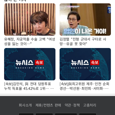
유혜정, 자궁적출 수술 고백 "여성
김정렬 "친형 군대서 구타로 사
성을 잃는 것이…"
망…유골 못 찾아"
[속보]김민석, 與 전대 당원투표
[속보]與최고위원 제주·인천 순회
누적 득표율 45.42%로 1위… 정
경선…박선원·최민희·서미화·한
청래 44.56%
민수·김용 순
회사소개
제휴/컨텐츠 판매
약관·정책
고충처리