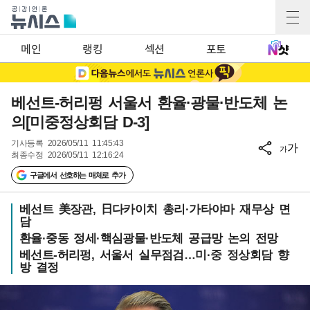
메인
랭킹
섹션
포토
베선트-허리펑 서울서 환율·광물·반도체 논
의[미중정상회담 D-3]
기사등록
2026/05/11 11:45:43
가
가
최종수정
2026/05/11 12:16:24
구글에서 선호하는 매체로 추가
베선트 美장관, 日다카이치 총리·가타야마 재무상 면
담
환율·중동 정세·핵심광물·반도체 공급망 논의 전망
베선트-허리펑, 서울서 실무점검…미·중 정상회담 향
방 결정