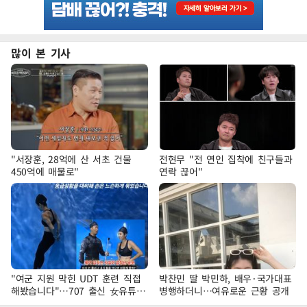
많이 본 기사
"서장훈, 28억에 산 서초 건물
전현무 "전 연인 집착에 친구들과
450억에 매물로"
연락 끊어"
"여군 지원 막힌 UDT 훈련 직접
박찬민 딸 박민하, 배우·국가대표
해봤습니다"…707 출신 女유튜버
병행하더니…여유로운 근황 공개
'완벽 소화'