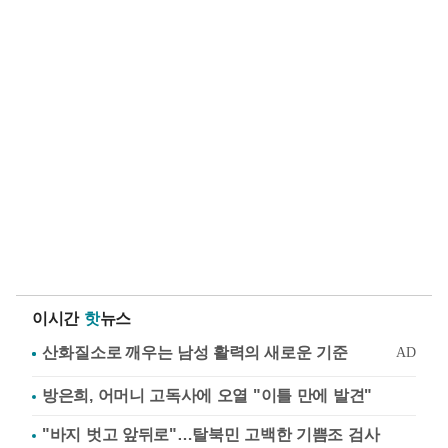
이시간
핫
뉴스
방은희, 어머니 고독사에 오열 "이틀 만에 발견"
"바지 벗고 앞뒤로"…탈북민 고백한 기쁨조 검사