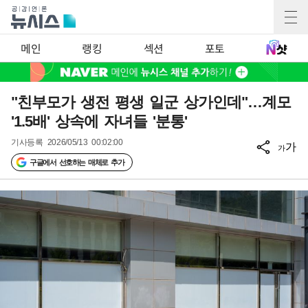
메인
랭킹
섹션
포토
"친부모가 생전 평생 일군 상가인데"…계모
'1.5배' 상속에 자녀들 '분통'
기사등록
2026/05/13 00:02:00
가
가
구글에서 선호하는 매체로 추가