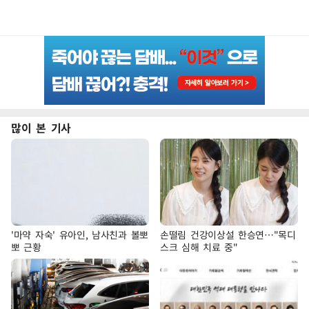
많이 본 기사
'마약 자숙' 유아인, 남사친과 볼뽀
손떨림 건강이상설 한승연…"목디
뽀 근황
스크 심해 치료 중"