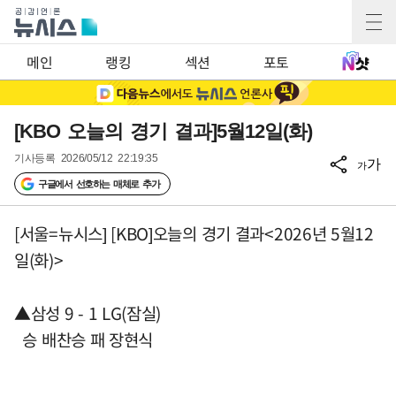
메인
랭킹
섹션
포토
[KBO 오늘의 경기 결과]5월12일(화)
기사등록
2026/05/12 22:19:35
가
가
구글에서 선호하는 매체로 추가
[서울=뉴시스] [KBO]오늘의 경기 결과<2026년 5월12
일(화)>
▲삼성 9 - 1 LG(잠실)
승 배찬승 패 장현식