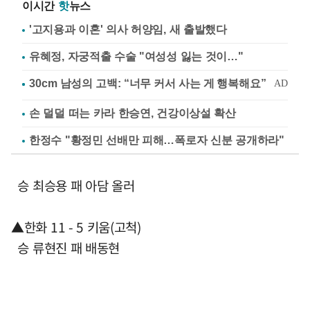
이시간
핫
뉴스
'고지용과 이혼' 의사 허양임, 새 출발했다
유혜정, 자궁적출 수술 "여성성 잃는 것이…"
손 덜덜 떠는 카라 한승연, 건강이상설 확산
한정수 "황정민 선배만 피해…폭로자 신분 공개하라"
승 최승용 패 아담 올러
▲한화 11 - 5 키움(고척)
승 류현진 패 배동현