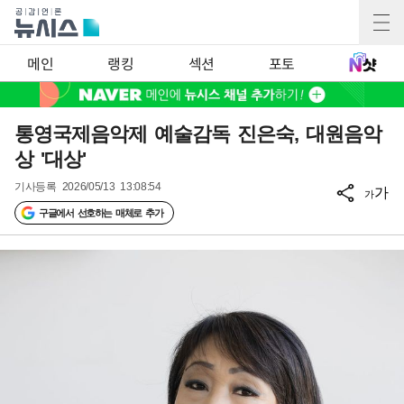
메인
랭킹
섹션
포토
통영국제음악제 예술감독 진은숙, 대원음악
상 '대상'
기사등록
2026/05/13 13:08:54
가
가
구글에서 선호하는 매체로 추가