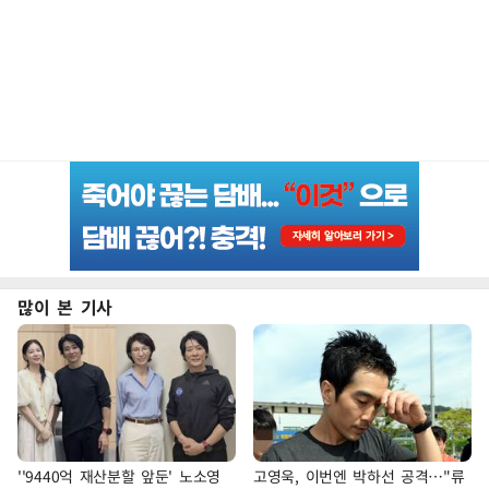
많이 본 기사
''9440억 재산분할 앞둔' 노소영
고영욱, 이번엔 박하선 공격…"류