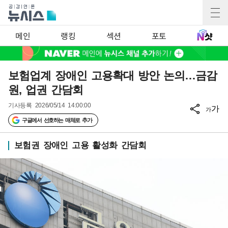
메인
랭킹
섹션
포토
보험업계 장애인 고용확대 방안 논의…금감
원, 업권 간담회
기사등록
2026/05/14 14:00:00
가
가
구글에서 선호하는 매체로 추가
보험권 장애인 고용 활성화 간담회