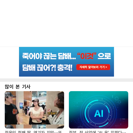
많이 본 기사
정웅인 첫째 딸, 연기자 지망…또
정부, 전 산업에 'AI 옷' 입힌다…