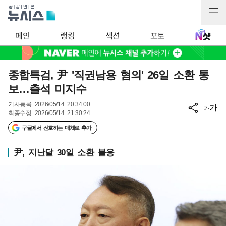
메인
랭킹
섹션
포토
종합특검, 尹 '직권남용 혐의' 26일 소환 통
보…출석 미지수
기사등록
2026/05/14 20:34:00
가
가
최종수정
2026/05/14 21:30:24
구글에서 선호하는 매체로 추가
尹, 지난달 30일 소환 불응