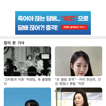
많이 본 기사
'고지용과 이혼' 허양임, 새 출발했
"손 떨림 포착"…카라 한승연, 건
다
강 괜찮나 팬들 '걱정'