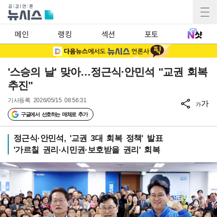
메인
랭킹
섹션
포토
'스승의 날' 맞아…정근식·안민석 "교권 회복
추진"
기사등록
2026/05/15 08:56:31
가
가
구글에서 선호하는 매체로 추가
정근식·안민석, '교권 3대 회복 정책' 발표
'가르칠 권리·시민권·보호받을 권리' 회복