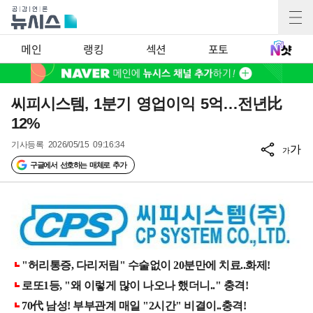
메인
랭킹
섹션
포토
씨피시스템, 1분기 영업이익 5억…전년比
12%
기사등록
2026/05/15 09:16:34
가
가
구글에서 선호하는 매체로 추가