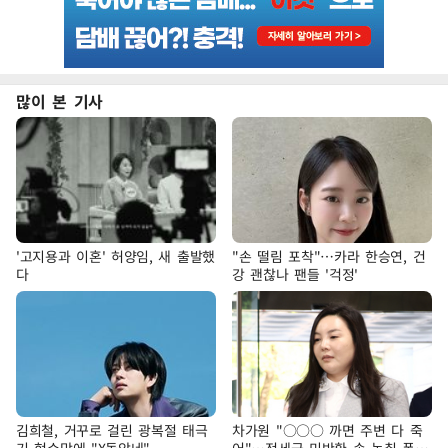
많이 본 기사
'고지용과 이혼' 허양임, 새 출발했
"손 떨림 포착"…카라 한승연, 건
다
강 괜찮나 팬들 '걱정'
김희철, 거꾸로 걸린 광복절 태극
차가원 "○○○ 까면 주변 다 죽
기 현수막에 "X돌았네"
어"…전세금 미반환 속 녹취 폭로