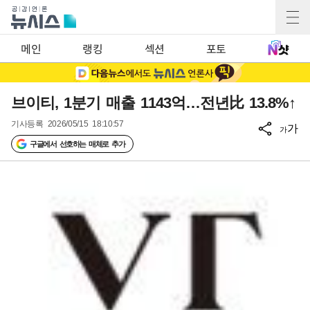
메인
랭킹
섹션
포토
브이티, 1분기 매출 1143억…전년比 13.8%↑
기사등록
2026/05/15 18:10:57
가
가
구글에서 선호하는 매체로 추가