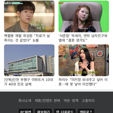
백혈병 재발 최성원 "치료가 날
'서준맘' 박세미, 연하 남자친구와
죽이는 것 같았다" 눈물
열애 "결혼 생각도"
[단독]인천 부평구 아파트서 10대
하리수 "미키정 보내주고 싶어 이
가 40대 친모 살해
혼…애 못 낳아 미안했다"
회사소개
제휴/컨텐츠 판매
약관·정책
고충처리
PC화면
제보하기
앱 다운로드
맨위로↑