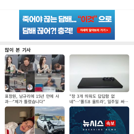
많이 본 기사
표창원, 남규리에 15년 만에 사
"창 3개 띄워도 답답함 없
과…"제가 틀렸습니다"
네"…'폴드8 울트라', 일주일 써보
니