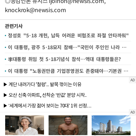
◎공감언론 뉴시스
ijoinon@newsis.com
,
knockrok@newsis.com
관련기사
정성호 "5·18 개헌, 납득 어려운 비협조로 좌절 안타까워"
이 대통령, 광주 5·18묘지 참배…"국민이 주인인 나라 만들겠다"(종합)
李대통령 취임 첫 5·18기념식 참석…역대 대통령들은?
이 대통령 "노동권만큼 기업경영권도 존중돼야…기본권 공공복리 등 위해 제한 될 수 있어"(종합)