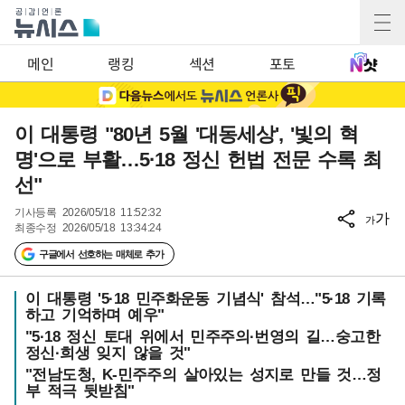
메인
랭킹
섹션
포토
이 대통령 "80년 5월 '대동세상', '빛의 혁
명'으로 부활…5·18 정신 헌법 전문 수록 최
선"
기사등록
2026/05/18 11:52:32
가
가
최종수정
2026/05/18 13:34:24
구글에서 선호하는 매체로 추가
이 대통령 '5·18 민주화운동 기념식' 참석…"5·18 기록
하고 기억하며 예우"
"5·18 정신 토대 위에서 민주주의·번영의 길…숭고한
정신·희생 잊지 않을 것"
"전남도청, K-민주주의 살아있는 성지로 만들 것…정
부 적극 뒷받침"