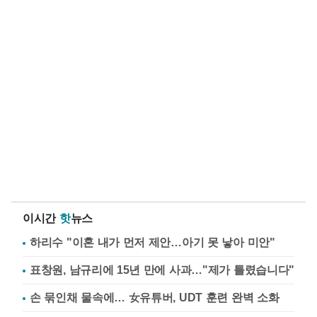
이시간
핫
뉴스
하리수 "이혼 내가 먼저 제안…아기 못 낳아 미안"
표창원, 남규리에 15년 만에 사과…"제가 틀렸습니다"
손 묶인채 물속에… 女유튜버, UDT 훈련 완벽 소화