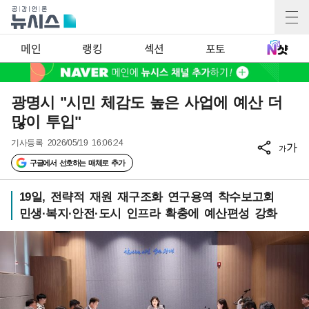
메인
랭킹
섹션
포토
광명시 "시민 체감도 높은 사업에 예산 더
많이 투입"
기사등록
2026/05/19 16:06:24
가
가
구글에서 선호하는 매체로 추가
19일, 전략적 재원 재구조화 연구용역 착수보고회
민생·복지·안전·도시 인프라 확충에 예산편성 강화