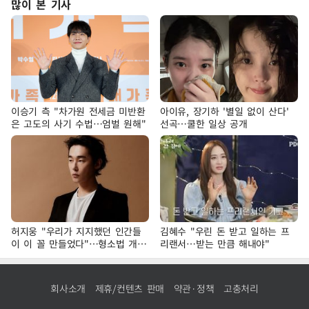
많이 본 기사
이승기 측 "차가원 전세금 미반환
아이유, 장기하 '별일 없이 산다'
은 고도의 사기 수법…엄벌 원해"
선곡…쿨한 일상 공개
허지웅 "우리가 지지했던 인간들
김혜수 "우린 돈 받고 일하는 프
이 이 꼴 만들었다"…형소법 개정
리랜서…받는 만큼 해내야"
에 격한 반응
회사소개
제휴/컨텐츠 판매
약관·정책
고충처리