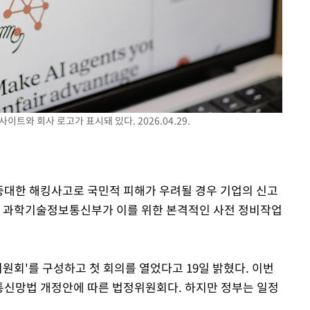
 차에 첫
동'
리(종합)
대우'
이트와 회사 로고가 표시돼 있다. 2026.04.29.
'온도차'
 밝혀
 중대한 해킹사고로 국민적 피해가 우려될 경우 기업의 신고
발로 부상
. 과학기술정보통신부가 이를 위한 본격적인 사전 정비작업
 논의
회'를 구성하고 첫 회의를 열었다고 19일 밝혔다. 이번
보통신망법 개정안에 따른 법정위원회다. 하지만 정부는 일정