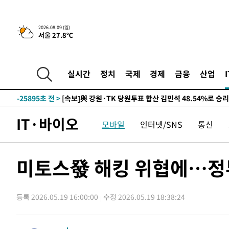
2026.08.09 (일)
서울 27.8℃
4시간 전 >
[속보]美중부 사령관, 이스라엘 긴급방문 다중화된 전선 상황
-30923초 전 >
이강인 ATM 입단식에 '상암벌 들썩'…"세계적인 선수 
-29919초 전 >
태풍 돌핀, 중 저장성 타이저우시 해안에 상륙 (1보)
실시간
정치
국제
경제
금융
산업
-27265초 전 >
AT마드리드 데뷔 앞둔 이강인, 맨시티전 선발 대신 '벤치 
-25895초 전 >
[속보]與 강원·TK 당원투표 합산 김민석 48.54%로 
44.40%
-25229초 전 >
與 강원·TK 당원투표 합산 김민석 46.01%로 승리…정
IT·바이오
모바일
인터넷/SNS
통신
44.53%
-25069초 전 >
[속보]與전대 권리당원투표…강원·경북 김민석, 대구 정
-24876초 전 >
[속보]與 당대표 경선, 경북 권리당원 투표 김민석 47.3
45.71%
-24778초 전 >
[속보]與 당대표 경선, 대구 권리당원 투표 정청래 47.8
미토스發 해킹 위협에…정
46.35%
-24575초 전 >
[속보]與 당대표 경선, 강원 권리당원 투표 김민석 승리…5
득표
-22493초 전 >
"일본축구협회, 대한축구협회 성 접대 의혹 심판 조사"
등록 2026.05.19 16:00:00
수정 2026.05.19 18:38:24
-15135초 전 >
[속보]장은수, KLPGA 제주삼다수 역전 우승…데뷔 10년
정상
-10500초 전 >
"얼마나 더웠으면"…안동 물길공원서 헤엄친 구렁이 '소
-10427초 전 >
손흥민, 68분 뛰고 2경기 침묵…LAFC, 톨루카에 1-0 승