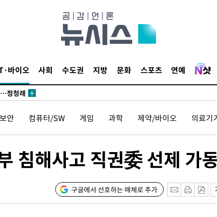
 논의
되길"
IT·바이오
사회
수도권
지방
문화
스포츠
연예
시작'
승리…정청래
청래
보안
컴퓨터/SW
게임
과학
제약/바이오
의료기
청래 승리
7%·정청래
2%·김민석
부 침해사고 직권委 선제 가
0.30%
 차에 첫
구글에서 선호하는 매체로 추가
동'
리(종합)