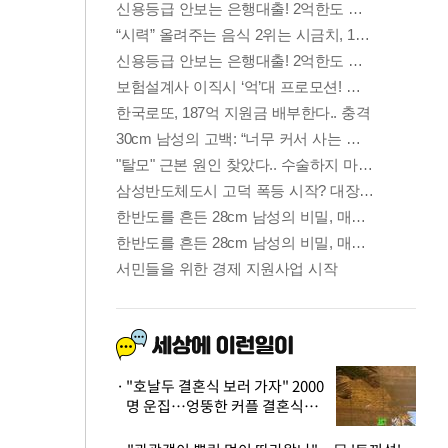
"호날두 결혼식 보러 가자" 2000
명 운집…엉뚱한 커플 결혼식에
'황당'