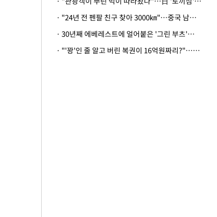
· "관광객이 뿌린 먹이 따라왔나"…日 '토끼섬' 멧돼지, 토끼까지 사냥
· "24년 전 펜팔 친구 찾아 3000㎞"…중국 남성 사연에 '뭉클'
· 30년째 에베레스트에 얼어붙은 '그린 부츠'…드디어 가족 품으로
· "'꽝'인 줄 알고 버린 복권이 16억원짜리?"…극적으로 되찾은 사연