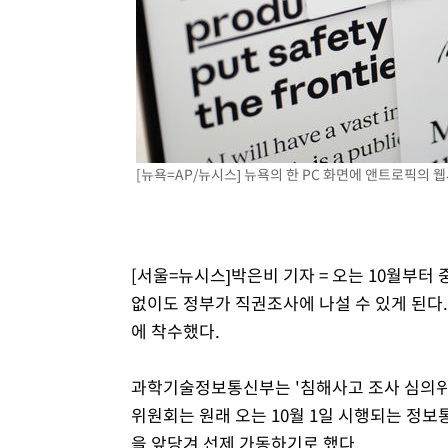
득표
-22493초 전 >
"일본축구협회, 대한축구협회 성 접대 의혹 심판 조사"
-15135초 전 >
[속보]장은수, KLPGA 제주삼다수 역전 우승…데뷔 10년
정상
-10500초 전 >
"얼마나 더웠으면"…안동 물길공원서 헤엄친 구렁이 '소
-10427초 전 >
손흥민, 68분 뛰고 2경기 침묵…LAFC, 톨루카에 1-0 승
-9699초 전 >
'2경기 연속 침묵' 손흥민, 톨루카전 68분만 뛰고 슈팅 0개
-8451초 전 >
이강인, 오늘 서울서 AT마드리드 입단식…'전례 없는 특급
[뉴욕=AP/뉴시스] 뉴욕의 한 PC 화면에 앤트로픽의 웹사
1시간 전 >
'여긴 20도, 저긴 50도'…열화상 카메라로 본 폭염 저감시설 
1시간 전 >
콜롬비아 신임 우파 대통령 취임 하루만에 차량폭탄 폭발 사건
3시간 전 >
튀르키예 외무장관, "메카 3국 방위협정은 이란이 목표 아냐 "
[서울=뉴시스]박은비 기자 = 오는 10월부터
3시간 전 >
이군이 불법 군시설 건설한 레바논 남부에서 레바논군 3명 폭
없이도 정부가 직권조사에 나설 수 있게 된다
4시간 전 >
[속보]美중부 사령관, 이스라엘 긴급방문 다중화된 전선 상황
에 착수했다.
과학기술정보통신부는 '침해사고 조사 심의위원
위원회는 원래 오는 10월 1일 시행되는 정
을 앞당겨 선제 가동하기로 했다.