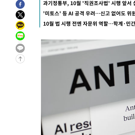
과기정통부, 10월 '직권조사법' 시행 앞서
-9699초 전 >
'2경기 연속 침묵' 손흥민, 톨루카전 68분만 뛰고 슈팅 0개
'미토스' 등 AI 공격 우려…신고 없어도 
-8451초 전 >
이강인, 오늘 서울서 AT마드리드 입단식…'전례 없는 특급
10월 법 시행 전엔 자문위 역할…학계·민간
1시간 전 >
'여긴 20도, 저긴 50도'…열화상 카메라로 본 폭염 저감시설 
1시간 전 >
콜롬비아 신임 우파 대통령 취임 하루만에 차량폭탄 폭발 사건
3시간 전 >
튀르키예 외무장관, "메카 3국 방위협정은 이란이 목표 아냐 "
3시간 전 >
이군이 불법 군시설 건설한 레바논 남부에서 레바논군 3명 폭
4시간 전 >
[속보]美중부 사령관, 이스라엘 긴급방문 다중화된 전선 상황
-30923초 전 >
이강인 ATM 입단식에 '상암벌 들썩'…"세계적인 선수 
-29919초 전 >
태풍 돌핀, 중 저장성 타이저우시 해안에 상륙 (1보)
-27265초 전 >
AT마드리드 데뷔 앞둔 이강인, 맨시티전 선발 대신 '벤치 
-25895초 전 >
[속보]與 강원·TK 당원투표 합산 김민석 48.54%로 
44.40%
-25229초 전 >
與 강원·TK 당원투표 합산 김민석 46.01%로 승리…정
44.53%
-25069초 전 >
[속보]與전대 권리당원투표…강원·경북 김민석, 대구 정
-24876초 전 >
[속보]與 당대표 경선, 경북 권리당원 투표 김민석 47.3
45.71%
-24778초 전 >
[속보]與 당대표 경선, 대구 권리당원 투표 정청래 47.8
46.35%
-24575초 전 >
[속보]與 당대표 경선, 강원 권리당원 투표 김민석 승리…5