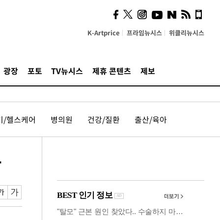
사이 해답 찾았죠"…알을
깨고 나온 '초자아'
K-Artprice
프라임뉴시스
위클리뉴시스
광장
포토
TV뉴시스
제휴 콘텐츠
제보
기/헬스케어
병의원
건강/질환
출산/육아
동