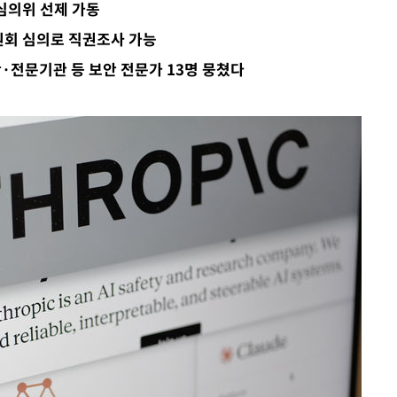
 심의위 선제 가동
위원회 심의로 직권조사 가능
대우'
·전문기관 등 보안 전문가 13명 뭉쳤다
'온도차'
 밝혀
발로 부상
 논의
되길"
시작'
승리…정청래
청래
청래 승리
7%·정청래
2%·김민석
0.30%