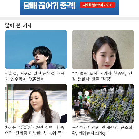
많이 본 기사
김희철, 거꾸로 걸린 광복절 태극
"손 떨림 포착"…카라 한승연, 건
기 현수막에 "X돌았네"
강 괜찮나 팬들 '걱정'
차가원 "○○○ 까면 주변 다 죽
용산어린이정원 앞 즐비한 근조화
어"…전세금 미반환 속 녹취 폭로
환, 왜?[뉴시스Pic]
파장