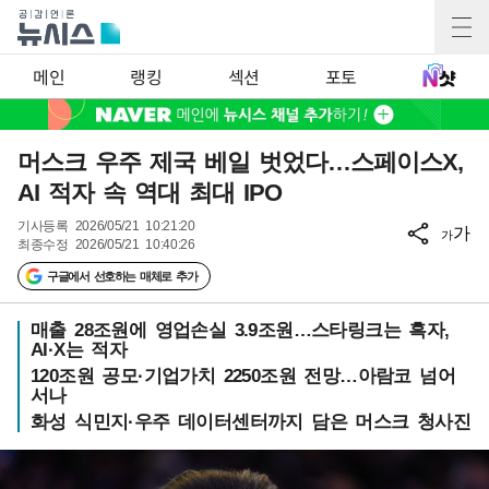
메인
랭킹
섹션
포토
머스크 우주 제국 베일 벗었다…스페이스X,
AI 적자 속 역대 최대 IPO
기사등록
2026/05/21 10:21:20
가
가
최종수정
2026/05/21 10:40:26
구글에서 선호하는 매체로 추가
매출 28조원에 영업손실 3.9조원…스타링크는 흑자,
AI·X는 적자
120조원 공모·기업가치 2250조원 전망…아람코 넘어
서나
화성 식민지·우주 데이터센터까지 담은 머스크 청사진