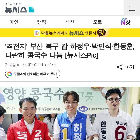
메인
랭킹
섹션
포토
'격전지' 부산 북구 갑 하정우·박민식·한동훈,
나란히 콩국수 나눔 [뉴시스Pic]
기사등록
2026/05/21 15:02:34
가
가
구글에서 선호하는 매체로 추가