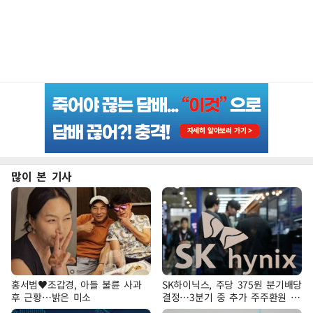
많이 본 기사
홍서범♥조갑경, 아들 불륜 사과
SK하이닉스, 주당 375원 분기배당
후 근황…밝은 미소
결정…3분기 중 추가 주주환원 발
표