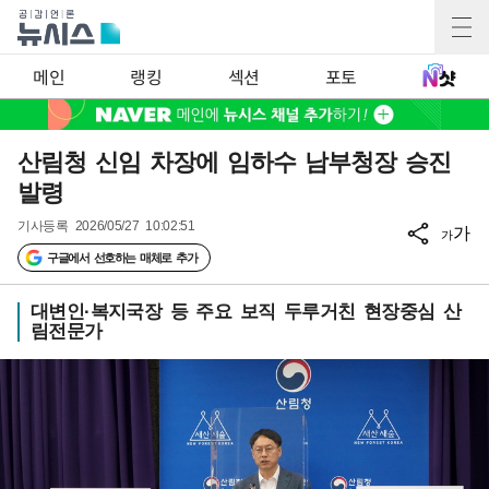
메인
랭킹
섹션
포토
산림청 신임 차장에 임하수 남부청장 승진
발령
기사등록
2026/05/27 10:02:51
가
가
구글에서 선호하는 매체로 추가
대변인·복지국장 등 주요 보직 두루거친 현장중심 산
림전문가