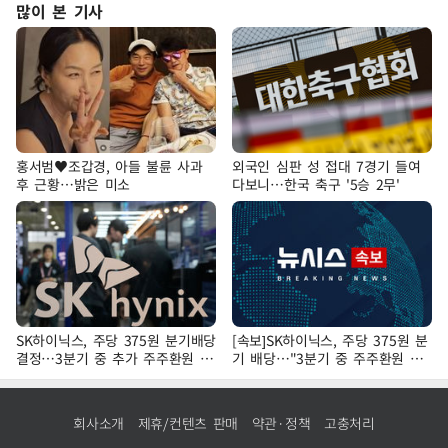
많이 본 기사
홍서범♥조갑경, 아들 불륜 사과
외국인 심판 성 접대 7경기 들여
후 근황…밝은 미소
다보니…한국 축구 '5승 2무'
SK하이닉스, 주당 375원 분기배당
[속보]SK하이닉스, 주당 375원 분
결정…3분기 중 추가 주주환원 발
기 배당…"3분기 중 주주환원 방
표
안 확정"
회사소개
제휴/컨텐츠 판매
약관·정책
고충처리