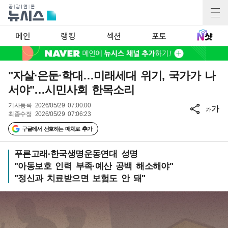
메인
랭킹
섹션
포토
"자살·은둔·학대…미래세대 위기, 국가가 나
서야"…시민사회 한목소리
기사등록
2026/05/29 07:00:00
가
가
최종수정
2026/05/29 07:06:23
구글에서 선호하는 매체로 추가
푸른고래·한국생명운동연대 성명
"아동보호 인력 부족·예산 공백 해소해야"
"정신과 치료받으면 보험도 안 돼"