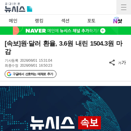
메인
랭킹
섹션
포토
[속보]원·달러 환율, 3.6원 내린 1504.3원 마
감
기사등록
2026/06/01 15:31:04
가
가
최종수정
2026/06/01 16:50:23
구글에서 선호하는 매체로 추가