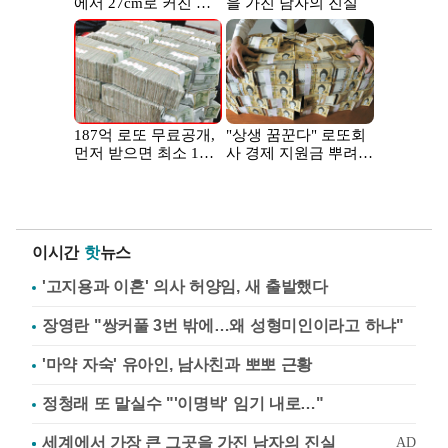
이시간
핫
뉴스
'고지용과 이혼' 의사 허양임, 새 출발했다
장영란 "쌍커풀 3번 밖에…왜 성형미인이라고 하냐"
'마약 자숙' 유아인, 남사친과 뽀뽀 근황
정청래 또 말실수 "'이명박' 임기 내로…"