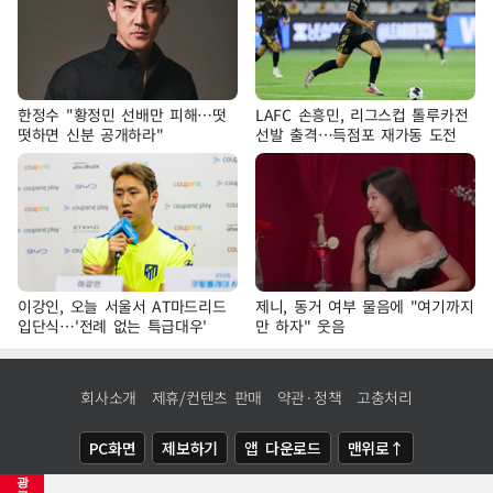
한정수 "황정민 선배만 피해…떳
LAFC 손흥민, 리그스컵 톨루카전
떳하면 신분 공개하라"
선발 출격…득점포 재가동 도전
이강인, 오늘 서울서 AT마드리드
제니, 동거 여부 물음에 "여기까지
입단식…'전례 없는 특급대우'
만 하자" 웃음
회사소개
제휴/컨텐츠 판매
약관·정책
고충처리
PC화면
제보하기
앱 다운로드
맨위로↑
광