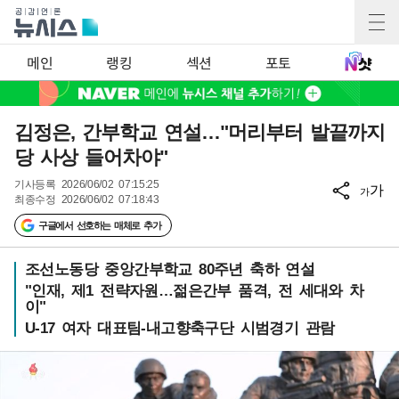
메인
랭킹
섹션
포토
김정은, 간부학교 연설…"머리부터 발끝까지
당 사상 들어차야"
기사등록
2026/06/02 07:15:25
가
가
최종수정
2026/06/02 07:18:43
구글에서 선호하는 매체로 추가
조선노동당 중앙간부학교 80주년 축하 연설
"인재, 제1 전략자원…젊은간부 품격, 전 세대와 차
이"
U-17 여자 대표팀-내고향축구단 시범경기 관람