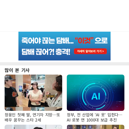
많이 본 기사
정웅인 첫째 딸, 연기자 지망…또
정부, 전 산업에 'AI 옷' 입힌다…
배우 꿈꾸는 스타 2세
AI 로봇 연 1000대 보급 추진