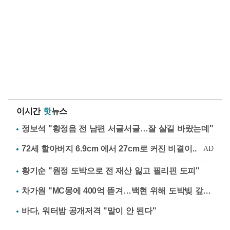
이시간
핫
뉴스
정보석 "황정음 전 남편 서글서글…잘 살길 바랐는데"
황기순 "원정 도박으로 전 재산 잃고 필리핀 도피"
차가원 "MC몽에 400억 뜯겨…백현 위해 도박빚 갚아줘"
바다, 워터밤 공개저격 "말이 안 된다"