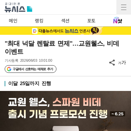
메인
랭킹
섹션
포토
"최대 넉달 렌탈료 면제"…교원웰스, 비데
이벤트
기사등록
2026/06/03 10:01:00
가
가
구글에서 선호하는 매체로 추가
이달 25일까지 진행