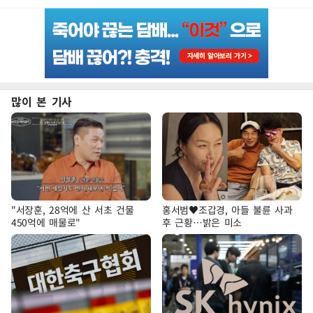
많이 본 기사
"서장훈, 28억에 산 서초 건물
홍서범♥조갑경, 아들 불륜 사과
450억에 매물로"
후 근황…밝은 미소