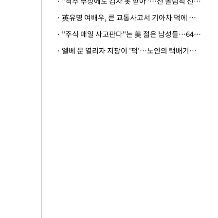
· "척추 부상에도 검사 못 받아"…전 올림픽 선수, 美봅슬레이협회 상대 소송
· 英유명 여배우, 큰 교통사고서 기아차 덕에 살았다
· "주식 매일 사고판다"는 美 젊은 남성들…64%가 "나는 인생의 패배자“
· 엘베 문 열리자 지팡이 '퍽'…노인의 택배기사 폭행 이유