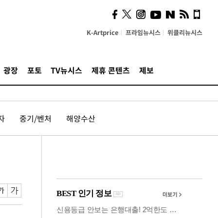
사이 해답 찾았죠"…알을
깨고 나온 '초자아'
K-Artprice
프라임뉴시스
위클리뉴시스
광장
포토
TV뉴시스
제휴 콘텐츠
제보
자
중기/벤처
해양수산