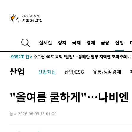
한민수·김용 순
-17805초 전 >
[속보]김민석, 與 전대 당원투표 누적 득표율 45.42%로 
청래 44.56%
-17087초 전 >
[속보]與 대표 경선 제주·인천 당원투표…金 47.75%·
2026.08.08 (토)
서울 26.3℃
42.08%·宋 10.17%
-16621초 전 >
이강인 "아틀레티코 이적 기뻐…등번호 7번 의미보단 팀 
것"
-16556초 전 >
[속보]與 당대표 경선, 제주·인천 권리당원 투표 김민석 
-10330초 전 >
낮 최고 35도 '무더위'…동해안 시간당 30㎜ '강한 비'[
실시간
정치
국제
경제
금융
산업
-9600초 전 >
[속보]이강인 "감독님이 원하는 마음 느꼈고, 많은 트로피 
레티코 이적"
-9382초 전 >
수도권 40도 육박 '펄펄'…동해안 일부 지역엔 호의주의보
-8351초 전 >
온열질환 사망자 3명 늘어…누적 환자 3000명 돌파
산업
산업최신
산업/ESG
유통/생활경제
-2296초 전 >
강릉에 시간당 81.4㎜ 물폭탄…도로 잠기고 담벼락 붕괴
26분 전 >
백운산서 80년근 천종산삼 9뿌리 발견…감정가 1.3억원
1시간 전 >
선재도서 해루질 나섰다 실종 60대, 닷새 만에 숨진 채 발견
"올여름 쿨하게"…나비엔 
1시간 전 >
남자 농구, 나고야 아시안게임서 '홈팀' 일본과 한일전
1시간 전 >
여수 오동도 해상서 모터보트 전복…1명 사망·1명 실종
등록 2026.06.03 15:01:00
2시간 전 >
극한폭염 한풀 꺾이지만…'낮 최고 35도' 무더위, 열대야 계
날씨]
3시간 전 >
축구협회 "압수수색·성접대 논란 사과…쇄신의 기회로 삼겠
4시간 전 >
[속보]'압수수색·성접대 논란' 축구협회 "실망과 걱정 안겨드