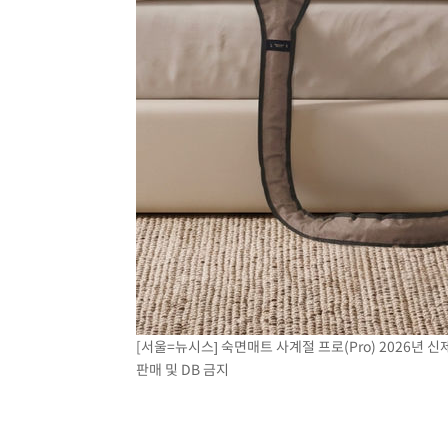
1시간 전 >
여수 오동도 해상서 모터보트 전복…1명 사망·1명 실종
2시간 전 >
극한폭염 한풀 꺾이지만…'낮 최고 35도' 무더위, 열대야 계
날씨]
3시간 전 >
축구협회 "압수수색·성접대 논란 사과…쇄신의 기회로 삼겠
4시간 전 >
[속보]'압수수색·성접대 논란' 축구협회 "실망과 걱정 안겨드
7시간 전 >
'최고 37도' 폭염 지속…강원동해안 최대 150㎜ 비
9시간 전 >
[속보]뉴욕증시 상승 마감…S&P 0.6% 나스닥 1.3%↑
[서울=뉴시스] 숙면매트 사계절 프로(Pro) 2026년 신제
판매 및 DB 금지