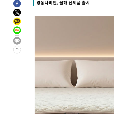
경동나비엔, 올해 신제품 출시
7시간 전 >
'최고 37도' 폭염 지속…강원동해안 최대 150㎜ 비
9시간 전 >
[속보]뉴욕증시 상승 마감…S&P 0.6% 나스닥 1.3%↑
-26825초 전 >
이란 "호르무즈 재개방 합의 근접…美 배상 선행돼야"
-17872초 전 >
[속보]與최고위원 제주·인천 순회경선…박선원·최민희
한민수·김용 순
-17825초 전 >
[속보]김민석, 與 전대 당원투표 누적 득표율 45.42%로 
청래 44.56%
-17107초 전 >
[속보]與 대표 경선 제주·인천 당원투표…金 47.75%·
42.08%·宋 10.17%
-16641초 전 >
이강인 "아틀레티코 이적 기뻐…등번호 7번 의미보단 팀 
것"
-16576초 전 >
[속보]與 당대표 경선, 제주·인천 권리당원 투표 김민석 
-10350초 전 >
낮 최고 35도 '무더위'…동해안 시간당 30㎜ '강한 비'[
-9620초 전 >
[속보]이강인 "감독님이 원하는 마음 느꼈고, 많은 트로피 
레티코 이적"
-9402초 전 >
수도권 40도 육박 '펄펄'…동해안 일부 지역엔 호의주의보
-8371초 전 >
온열질환 사망자 3명 늘어…누적 환자 3000명 돌파
-2316초 전 >
강릉에 시간당 81.4㎜ 물폭탄…도로 잠기고 담벼락 붕괴
26분 전 >
백운산서 80년근 천종산삼 9뿌리 발견…감정가 1.3억원
1시간 전 >
선재도서 해루질 나섰다 실종 60대, 닷새 만에 숨진 채 발견
1시간 전 >
남자 농구, 나고야 아시안게임서 '홈팀' 일본과 한일전