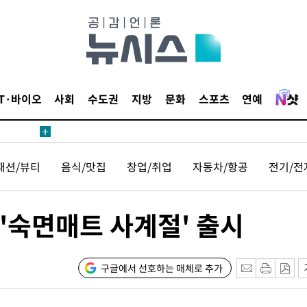
1위… 정
鄭
위해 뛸
승리
내일날씨]
IT·바이오
사회
수도권
지방
문화
스포츠
연예
원해 아틀
패션/뷰티
음식/맛집
창업/취업
자동차/항공
전기/전
'숙면매트 사계절' 출시
속[다음주
구글에서 선호하는 매체로 추가
다"
려 죄송"