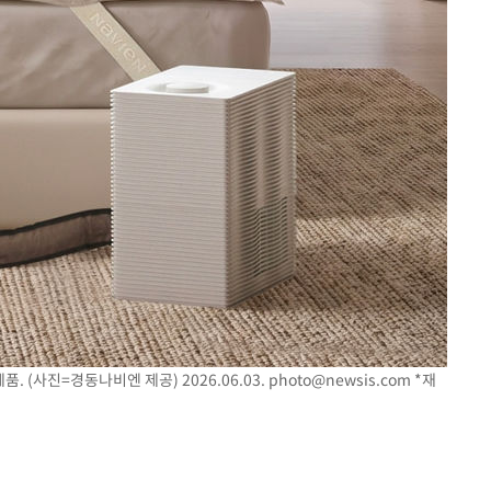
속[다음주
다"
려 죄송"
품. (사진=경동나비엔 제공) 2026.06.03.
photo@newsis.com
*재