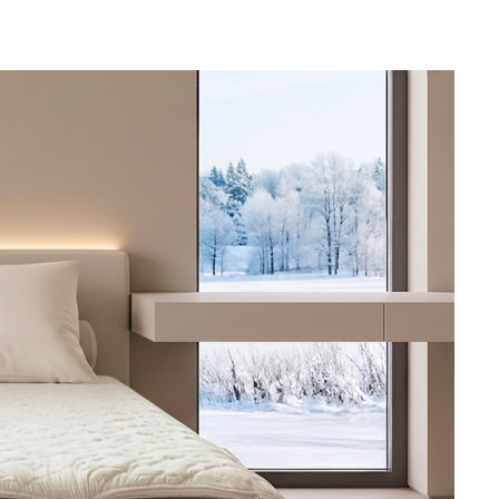
·서미화·
1위… 정
鄭
위해 뛸
승리
내일날씨]
원해 아틀