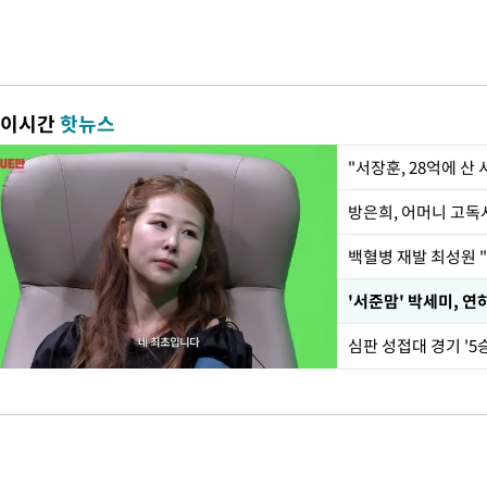
이시간
핫뉴스
"서장훈, 28억에 산
방은희, 어머니 고독사
백혈병 재발 최성원 "
'서준맘' 박세미, 연