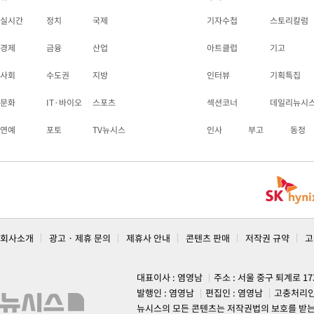
실시간
정치
국제
기자수첩
스토리칼럼
경제
금융
산업
아트클럽
기고
사회
수도권
지방
인터뷰
기획특집
문화
IT·바이오
스포츠
섹션코너
데일리뉴시
연예
포토
TV뉴시스
인사
부고
동정
회사소개
광고 · 제휴 문의
제휴사 안내
콘텐츠 판매
저작권 규약
고
대표이사 : 염영남
주소 : 서울 중구 퇴계로 1
발행인 : 염영남
편집인 : 염영남
고충처리인
뉴시스의 모든 콘텐츠는 저작권법의 보호를 받는 바, 무