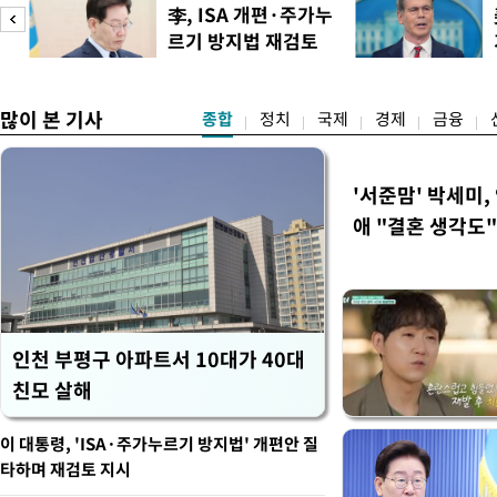
할 수 있기 때문이다. 현재
李, ISA 개편·주가누
르기보다는 품목별로 희비가
르기 방지법 재검토
·수박·계란 등은 지난해보다
도
지시
복숭아·닭고
많이 본 기사
종합
정치
국제
경제
금융
'서준맘' 박세미,
애 "결혼 생각도"
인천 부평구 아파트서 10대가 40대
친모 살해
이 대통령, 'ISA·주가누르기 방지법' 개편안 질
타하며 재검토 지시