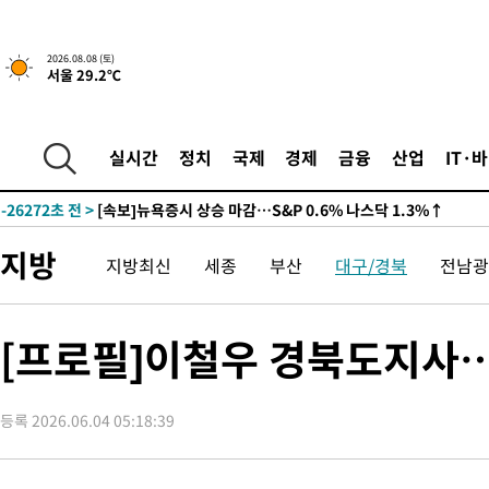
2026.08.08 (토)
서울 29.2℃
실시간
정치
국제
경제
금융
산업
IT·
-26272초 전 >
[속보]뉴욕증시 상승 마감…S&P 0.6% 나스닥 1.3%↑
지방
지방최신
세종
부산
대구/경북
전남광
[프로필]이철우 경북도지사…
등록 2026.06.04 05:18:39