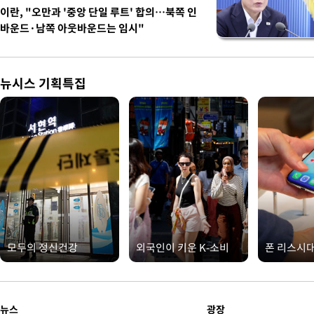
이란, "오만과 '중앙 단일 루트' 합의…북쪽 인
바운드·남쪽 아웃바운드는 임시"
뉴시스 기획특집
모두의 정신건강
외국인이 키운 K-소비
폰 리스시
뉴스
광장