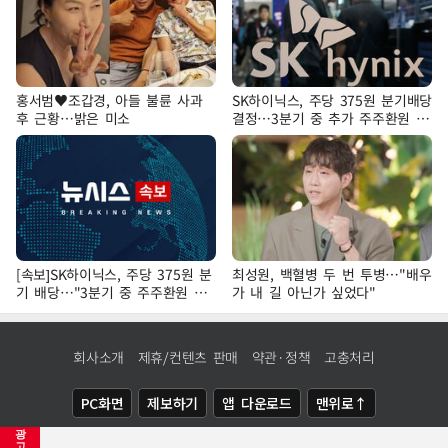
홍서범♥조갑경, 아들 불륜 사과
SK하이닉스, 주당 375원 분기배당
후 근황…밝은 미소
결정…3분기 중 추가 주주환원 발
표
[속보]SK하이닉스, 주당 375원 분
최성원, 백혈병 두 번 투병…"배우
기 배당…"3분기 중 주주환원 방
가 내 길 아닌가 싶었다"
안 확정"
회사소개
제휴/컨텐츠 판매
약관·정책
고충처리
PC화면
제보하기
앱 다운로드
맨위로↑
광
COPYRIGHTⓒ
NEWSIS
ALL RIGHTS RESERVED.
고