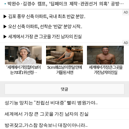
박완수·김경수 캠프, '딥페이크 제작·관권선거 의혹' 공방 계속
댓글