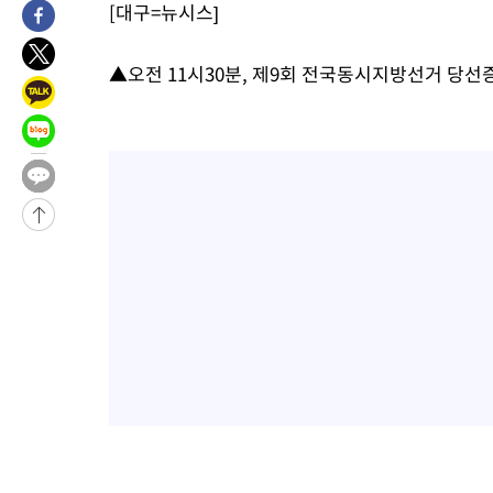
[대구=뉴시스]
-3749초 전 >
민주 콩고 에볼라환자 4천명 돌파, 4053명 발생 1850명 사망
-31635초 전 >
"낮 기온 소폭 하락"…수도권 폭염중대경보, 폭염경보로 하향
▲오전 11시30분, 제9회 전국동시지방선거 당
-31599초 전 >
[속보]이 대통령, '호우피해' 안동·의성 관할 4개 면 특별재난
선포
-31562초 전 >
[단독]중수청 지원 검사들, 정원 초과 시 낮은 계급 임용…희망
갈 수도
-29533초 전 >
낮 최고 37도 찜통더위…곳곳 소나기·강원 많은 비[내일날씨]
-27839초 전 >
SK하이닉스, 용인·청주 팹에 54조 투자…"AI 메모리 수요 선
응"
-24695초 전 >
여자배구 이재영·이다영 자매, 아제르바이잔 투란VC 입단
-23948초 전 >
외국인 심판 성 접대 7경기 들여다보니…한국 축구 '5승 2무'
-23682초 전 >
[속보]코스닥, 2.86포인트(0.36%) 내린 798.81마감
-23635초 전 >
[속보]코스피, 6200선 약보합…0.60% 내린 6258.77에 마쳐
-23615초 전 >
[속보]원·달러 환율, 7.7원 내린 1416.1원 마감
-23504초 전 >
[속보] 노원서 40.1도 관측…서울, 2018년 이후 첫 40도
-20594초 전 >
[속보]종합특검, '계엄 수용공간 확보' 신용해 前교정본부장 기
-19467초 전 >
외신들도 주목한 韓축구 파문…"국민적 공분에 수사 재개"
-19438초 전 >
11시간 압수수색에 성접대 파문까지…'쑥대밭' 된 축구협회
-18460초 전 >
[속보]규제합리화위원회 부위원장에 김태유 서울대 공대 교수