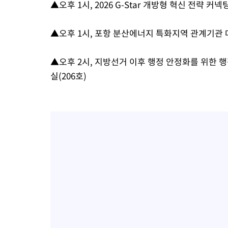
▲오후 1시, 2026 G-Star 개방형 혁신 전략 
병태 후임
-14818초 전 >
[속보]국힘 윤리위, '돌려차기 발언' 진종오·서범수 징계 절차 
-10143초 전 >
[속보] 7월 중국 수출 23.9%↑ 수입 27.5%↑…무역총액
▲오후 1시, 포항 분산에너지 특화지역 관계기관
25.3%↑
-7303초 전 >
[속보]'채상병 순직 책임' 임성근, 항소심도 징역 3년
-7169초 전 >
[속보]종합특검, '관저이전 봐주기 감사' 유병호 구속기소
▲오후 2시, 지방선거 이후 행정 안정화를 위한
-3769초 전 >
민주 콩고 에볼라환자 4천명 돌파, 4053명 발생 1850명 사망
실(206호)