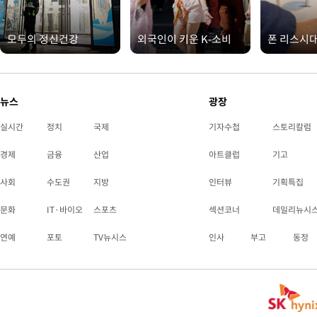
모두의 정신건강
외국인이 키운 K-소비
폰 리스시
뉴스
광장
실시간
정치
국제
기자수첩
스토리칼럼
경제
금융
산업
아트클럽
기고
사회
수도권
지방
인터뷰
기획특집
문화
IT·바이오
스포츠
섹션코너
데일리뉴시
연예
포토
TV뉴시스
인사
부고
동정