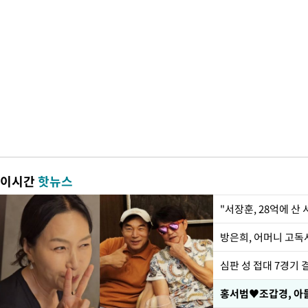
이시간
핫뉴스
"서장훈, 28억에 산
방은희, 어머니 고독사
심판 성 접대 7경기 
홍서범♥조갑경, 아들