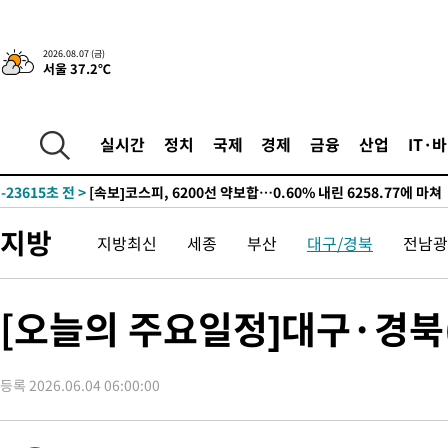
갈 수도
-29513초 전 >
낮 최고 37도 찜통더위…곳곳 소나기·강원 많은 비[내일날씨]
-27819초 전 >
SK하이닉스, 용인·청주 팹에 54조 투자…"AI 메모리 수요 선
2026.08.07 (금)
서울 37.2℃
응"
-24675초 전 >
여자배구 이재영·이다영 자매, 아제르바이잔 투란VC 입단
-23928초 전 >
외국인 심판 성 접대 7경기 들여다보니…한국 축구 '5승 2무'
-23662초 전 >
[속보]코스닥, 2.86포인트(0.36%) 내린 798.81마감
실시간
정치
국제
경제
금융
산업
IT·
-23615초 전 >
[속보]코스피, 6200선 약보합…0.60% 내린 6258.77에 마쳐
-23595초 전 >
[속보]원·달러 환율, 7.7원 내린 1416.1원 마감
-23484초 전 >
[속보] 노원서 40.1도 관측…서울, 2018년 이후 첫 40도
지방
지방최신
세종
부산
대구/경북
전남광
-20574초 전 >
[속보]종합특검, '계엄 수용공간 확보' 신용해 前교정본부장 기
-19447초 전 >
외신들도 주목한 韓축구 파문…"국민적 공분에 수사 재개"
-19418초 전 >
11시간 압수수색에 성접대 파문까지…'쑥대밭' 된 축구협회
[오늘의 주요일정]대구·경북(
-18440초 전 >
[속보]규제합리화위원회 부위원장에 김태유 서울대 공대 교수
병태 후임
-14798초 전 >
[속보]국힘 윤리위, '돌려차기 발언' 진종오·서범수 징계 절차 
등록 2026.06.04 06:00:00
-10123초 전 >
[속보] 7월 중국 수출 23.9%↑ 수입 27.5%↑…무역총액
25.3%↑
-7283초 전 >
[속보]'채상병 순직 책임' 임성근, 항소심도 징역 3년
-7149초 전 >
[속보]종합특검, '관저이전 봐주기 감사' 유병호 구속기소