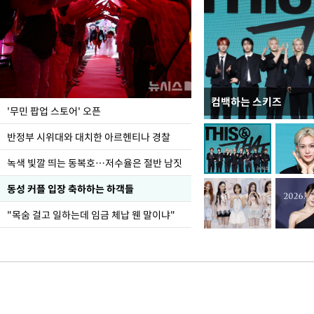
컴백하는 스키즈
지석천 뒤덮은 개구리
'무민 팝업 스토어' 오픈
반정부 시위대와 대치한 아르헨티나 경찰
녹색 빛깔 띄는 동복호…저수율은 절반 남짓
동성 커플 입장 축하하는 하객들
"목숨 걸고 일하는데 임금 체납 웬 말이냐"