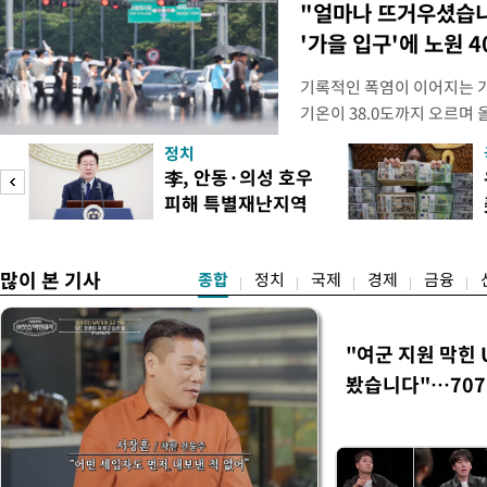
"얼마나 뜨거우셨습
'가을 입구'에 노원 4
기록적인 폭염이 이어지는 가
기온이 38.0도까지 오르며
상청에 따르면 이날 서울 지점
정치
관기상관측(ASOS) 기준 19
李, 안동·의성 호우
위에 해당한다. 서울의 역대 1
피해 특별재난지역
39.6도다. 자동기상관측장
도
선포
많이 본 기사
종합
정치
국제
경제
금융
"여군 지원 막힌 
봤습니다"…707
벽 소화'