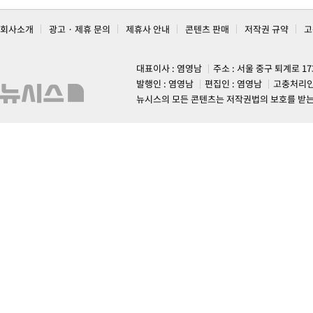
회사소개
광고 · 제휴 문의
제휴사 안내
콘텐츠 판매
저작권 규약
고
대표이사 : 염영남
주소 : 서울 중구 퇴계로 1
발행인 : 염영남
편집인 : 염영남
고충처리인
뉴시스의 모든 콘텐츠는 저작권법의 보호를 받는 바, 무