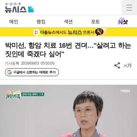
메인
랭킹
섹션
포토
박미선, 항암 치료 16번 견뎌…"살려고 하는
짓인데 죽겠다 싶어"
기사등록
2026/06/03 05:00:00
가
가
구글에서 선호하는 매체로 추가