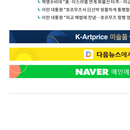
혁명수비대 "美·이스라엘 연계 화물선 타격…미군
이란 대통령 "호르무즈서 日선박 원활하게 통행할 
이란 대통령 "외교 해법에 전념…호르무즈 항행 