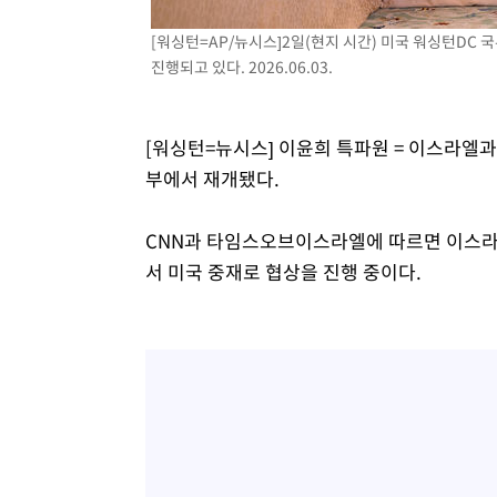
1시간 전 >
[속보]코스닥, 800p 회복…0.26% 오른 801.67 마감
[워싱턴=AP/뉴시스]2일(현지 시간) 미국 워싱턴DC
1시간 전 >
[속보]코스피, 301.88포인트(4.58%) 내린 6296.38 마감
진행되고 있다. 2026.06.03.
1시간 전 >
[속보]원·달러 환율, 0.7원 내린 1423.8원 마감
2시간 전 >
"여기 떨어졌다"…다누리, 스페이스X 로켓 달 충돌 흔적 포착
3시간 전 >
손흥민, 5경기 연속골 실패…LAFC는 승부차기 끝 과달라하라
[워싱턴=뉴시스] 이윤희 특파원 = 이스라엘과
5시간 전 >
내일까지 39도 '펄펄'…기상청 "태풍 지나며 폭염 잠시 꺾인
부에서 재개됐다.
CNN과 타임스오브이스라엘에 따르면 이스라
서 미국 중재로 협상을 진행 중이다.