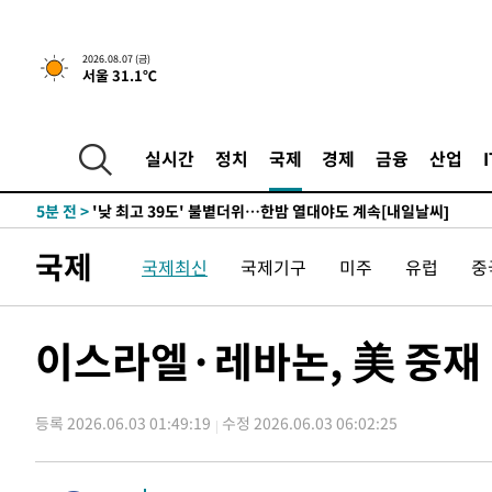
-18438초 전 >
축구협회, 15년 전 심판 성 접대 파문에 "현재는 내부 지
-17123초 전 >
경찰, '홍명보는 2순위' 결론냈던 스포츠윤리센터도 압
2026.08.07 (금)
-2719초 전 >
[속보]합참 "北 발사체는 단거리탄도미사일…감시·경계태
서울 31.1℃
-2467초 전 >
日방위성, 北이 동해로 쏜 발사체는 탄도미사일 가능성
-897초 전 >
[속보] SKT, 에이닷 서비스 장애 발생…"원인 파악 중"
실시간
정치
국제
경제
금융
산업
-303초 전 >
[속보]합참 "북, 동해상으로 미상 발사체 발사"
5분 전 >
'낮 최고 39도' 불볕더위…한밤 열대야도 계속[내일날씨]
5분 전 >
[속보]7~9일 프로야구 3연전도 폭염 취소…11일 재개
국제
11분 전 >
"韓 외환시장 개입 관측 배경엔 美의 대한국 무역적자 있어"
국제최신
국제기구
미주
유럽
중
14분 전 >
'월드컵 탈락 후폭풍' 축구협회…초유의 압수수색에 '충격·당
16분 전 >
서울 낮 37.9도, 올여름 최고치 경신…영등포 순간 '40도'
이스라엘·레바논, 美 중재 
24분 전 >
[속보]종합특검, 대검 추가 압수수색…내란 중요임무종사 혐의
1시간 전 >
[속보]코스닥, 800p 회복…0.26% 오른 801.67 마감
1시간 전 >
[속보]코스피, 301.88포인트(4.58%) 내린 6296.38 마감
등록 2026.06.03 01:49:19
수정 2026.06.03 06:02:25
1시간 전 >
[속보]원·달러 환율, 0.7원 내린 1423.8원 마감
2시간 전 >
"여기 떨어졌다"…다누리, 스페이스X 로켓 달 충돌 흔적 포착