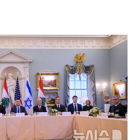
 격파
다"
수수색(종
4%↑
침 준수"
수수색
세 강화"
황'