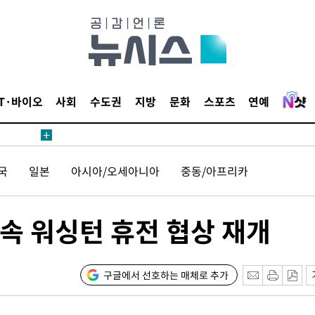
침 준수"
수수색
세 강화"
IT·바이오
사회
수도권
지방
문화
스포츠
연예
국
일본
아시아/오세아니아
중동/아프리카
황'
속 워싱턴 휴전 협상 재개
구글에서 선호하는 매체로 추가