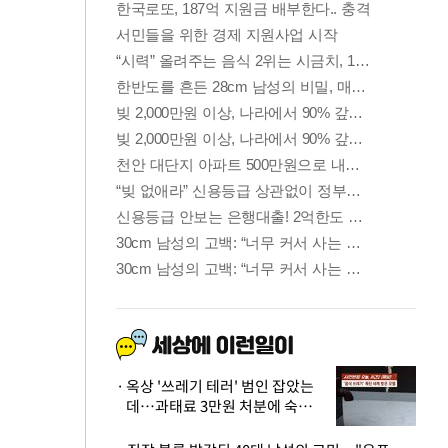
옥상 '쓰레기 테러' 범인 잡았는
데…과태료 3만원 처분에 숙박업
주 허탈