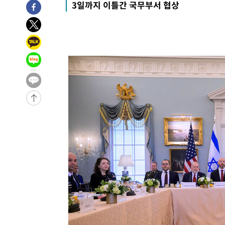
3일까지 이틀간 국무부서 협상
3시간 전 >
손흥민, 5경기 연속골 실패…LAFC는 승부차기 끝 과달라하라
5시간 전 >
내일까지 39도 '펄펄'…기상청 "태풍 지나며 폭염 잠시 꺾인
-20229초 전 >
'월드컵 탈락 후폭풍' 축구협회…11시간 걸린 초유의 압
합)
-19665초 전 >
[속보] 뉴욕증시, 혼조 출발…나스닥 0.3%↓, 다우 0.1
-18458초 전 >
축구협회, 15년 전 심판 성 접대 파문에 "현재는 내부 지
-17143초 전 >
경찰, '홍명보는 2순위' 결론냈던 스포츠윤리센터도 압
-2739초 전 >
[속보]합참 "北 발사체는 단거리탄도미사일…감시·경계태
-2487초 전 >
日방위성, 北이 동해로 쏜 발사체는 탄도미사일 가능성
-917초 전 >
[속보] SKT, 에이닷 서비스 장애 발생…"원인 파악 중"
-323초 전 >
[속보]합참 "북, 동해상으로 미상 발사체 발사"
4분 전 >
'낮 최고 39도' 불볕더위…한밤 열대야도 계속[내일날씨]
5분 전 >
[속보]7~9일 프로야구 3연전도 폭염 취소…11일 재개
11분 전 >
"韓 외환시장 개입 관측 배경엔 美의 대한국 무역적자 있어"
13분 전 >
'월드컵 탈락 후폭풍' 축구협회…초유의 압수수색에 '충격·당
16분 전 >
서울 낮 37.9도, 올여름 최고치 경신…영등포 순간 '40도'
23분 전 >
[속보]종합특검, 대검 추가 압수수색…내란 중요임무종사 혐의