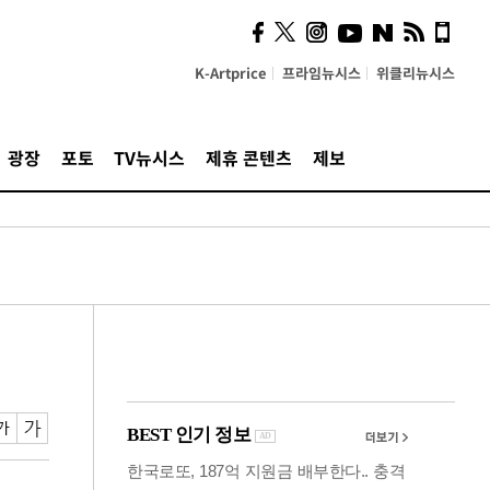
의견, 국토부·LH에 충실히
전달할 것"
K-Artprice
프라임뉴시스
위클리뉴시스
광장
포토
TV뉴시스
제휴 콘텐츠
제보