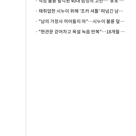
· 직장 불륜 발각된 40대 남성의 고민…"유포 동료 명예훼손·협박죄 고소 가능할까"
· 재취업한 시누이 위해 '조카 셔틀' 떠넘긴 남편…아내 "난 못한다"
· "남의 가정사 끼어들지 마"…시누이 불륜 덮으려는 남편에 억울한 아내
· "현관문 걷어차고 욕설 녹음 반복"…18개월 아기 키우는 집 뒤흔든 '앞집의 비극'