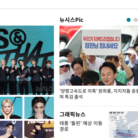
뉴시스Pic
"수사·기소 분리 관련 대비책 최
'양평고속도로 의혹' 원희룡, 지지자들 응
"
며 특검 출석
그래픽뉴스
태풍 '돌핀' 예상 이동
경로