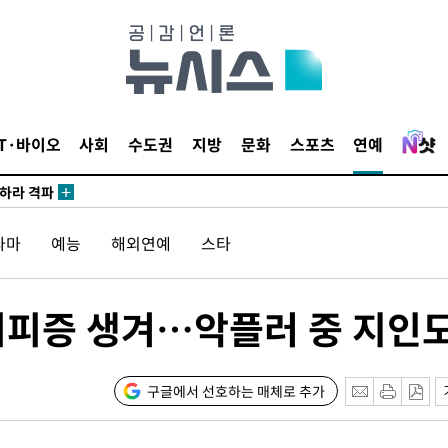
마감 다우
감
IT·바이오
사회
수도권
지방
문화
스포츠
연예
 포착
라하라 격파
꺾인다"
라마
예능
해외연예
스타
 위협"
 수용할까
해 불가피"
인기피증 생겨…악플러 중 지인
등 압수수
월 중 예
구글에서 선호하는 매체로 추가