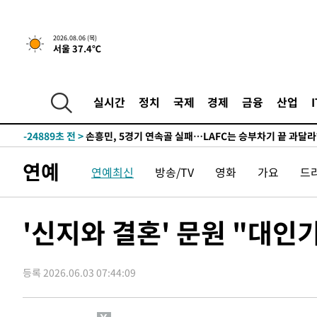
1시간 전 >
[속보] 호르무즈 해협 이란-오만 협상 기대속 뉴욕증시 혼조 
2026.08.06 (목)
서울 37.4℃
0.49%↑
-30450초 전 >
[속보]코스닥, 800p 회복…0.26% 오른 801.67 마감
-30380초 전 >
[속보]코스피, 301.88포인트(4.58%) 내린 6296.38 마
-30245초 전 >
[속보]원·달러 환율, 0.7원 내린 1423.8원 마감
실시간
정치
국제
경제
금융
산업
-27844초 전 >
"여기 떨어졌다"…다누리, 스페이스X 로켓 달 충돌 흔적
-24889초 전 >
손흥민, 5경기 연속골 실패…LAFC는 승부차기 끝 과달
-17490초 전 >
내일까지 39도 '펄펄'…기상청 "태풍 지나며 폭염 잠시 
연예
연예최신
방송/TV
영화
가요
드
-17127초 전 >
트럼프, 한국계 진보 주지사 후보 맹공…"공산주의가 최대
-17105초 전 >
"美간섭에 합의 지연"…트럼프, '이란 호르무즈 통제권'
-13625초 전 >
[속보]산업장관 "李정부, 원전 반대 안해…안정 전력 위
'신지와 결혼' 문원 "대
-12322초 전 >
[속보]경찰, '홍명보 선임 논란' 대한축구협회·축구회관 
색
-11709초 전 >
[속보]산업장관 "美무역법 제301조 과잉생산 결과 발표 8
상
등록 2026.06.03 07:44:09
-11502초 전 >
[속보]코스피 매도사이드카 발동…4%대 급락
-10774초 전 >
[속보]전남광주 초대 시민추천 부시장에 백승주·윤난실
-8335초 전 >
서울 열대야 15일째 지속…비공식 '초열대야' 30도 넘어