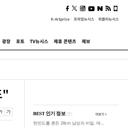
"5·8·9호선 출퇴근 혼잡,
정부 국비지원 필요"
K-Artprice
프라임뉴시스
위클리뉴시스
광장
포토
TV뉴시스
제휴 콘텐츠
제보
도"