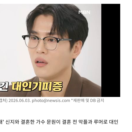
축
마감 다우
감
 포착
라하라 격파
꺾인다"
처) 2026.06.03.
photo@newsis.com
*재판매 및 DB 금지
 위협"
 수용할까
태' 신지와 결혼한 가수 문원이 결혼 전 악플과 루머로 대인
해 불가피"
등 압수수