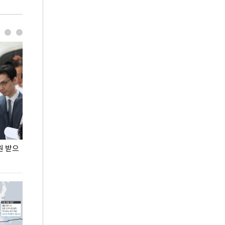
원 받으
정동영, 조현 '이상주의' 발언에 "이상이 있어야
장동혁 "李 대
현실 바꿔"
하다"