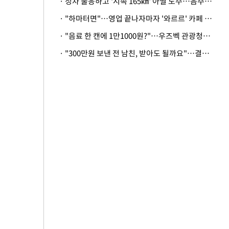
· 정차 불응하고 '시속 165㎞' 아찔 도주…음주운전자 체포
· "하마터면"…영업 끝나자마자 '와르르' 카페 테라스 덮친 대리석 외벽
· "음료 한 캔에 1만1000원?"…우즈벡 관광청까지 나섰다, 유튜버 폭로 후폭풍
· "300만원 보낸 전 남친, 받아도 될까요"…결혼 앞둔 예비신부의 뜻밖 고충