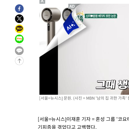
X
-6902초 전 >
[속보]코스닥, 2.15포인트(0.27%) 내린 797.44 출발
-6885초 전 >
[속보]코스피, 119.51포인트(1.81%) 내린 6478.75 개장
-3332초 전 >
6월 경상수지 497.3억 달러…두 달 연속 사상 최대
-3283초 전 >
서울 낮 39도 '폭염중대경보'…40도 관측 가능성도
-645초 전 >
미 워싱턴주 스포캔 시의 통제불능 3개 산불, 방화선 일부 구
1시간 전 >
[속보] 호르무즈 해협 이란-오만 협상 기대속 뉴욕증시 혼조 
0.49%↑
-30470초 전 >
[속보]코스닥, 800p 회복…0.26% 오른 801.67 마감
-30400초 전 >
[속보]코스피, 301.88포인트(4.58%) 내린 6296.38 마
-30265초 전 >
[속보]원·달러 환율, 0.7원 내린 1423.8원 마감
-27864초 전 >
"여기 떨어졌다"…다누리, 스페이스X 로켓 달 충돌 흔적
-24909초 전 >
손흥민, 5경기 연속골 실패…LAFC는 승부차기 끝 과달
-17510초 전 >
내일까지 39도 '펄펄'…기상청 "태풍 지나며 폭염 잠시 
[서울=뉴시스] 문원. (사진 = MBN '남의 집 귀한 가족' 캡
-17147초 전 >
트럼프, 한국계 진보 주지사 후보 맹공…"공산주의가 최대
-17125초 전 >
"美간섭에 합의 지연"…트럼프, '이란 호르무즈 통제권'
[서울=뉴시스]이재훈 기자 = 혼성 그룹 '코요
-13645초 전 >
[속보]산업장관 "李정부, 원전 반대 안해…안정 전력 위
기피증을 겪었다고 고백했다.
-12342초 전 >
[속보]경찰, '홍명보 선임 논란' 대한축구협회·축구회관 