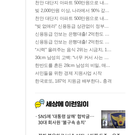
SNS에 '대통령 살해' 협박글…
30대 회사원 '불구속 송치'