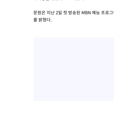
색
-11729초 전 >
[속보]산업장관 "美무역법 제301조 과잉생산 결과 발표 8
문원은 지난 2일 첫 방송된 MBN 예능 프로그
상
-11522초 전 >
[속보]코스피 매도사이드카 발동…4%대 급락
를 밝혔다.
-10794초 전 >
[속보]전남광주 초대 시민추천 부시장에 백승주·윤난실
-8355초 전 >
서울 열대야 15일째 지속…비공식 '초열대야' 30도 넘어
-6922초 전 >
[속보]코스닥, 2.15포인트(0.27%) 내린 797.44 출발
-6905초 전 >
[속보]코스피, 119.51포인트(1.81%) 내린 6478.75 개장
-3352초 전 >
6월 경상수지 497.3억 달러…두 달 연속 사상 최대
-3303초 전 >
서울 낮 39도 '폭염중대경보'…40도 관측 가능성도
-665초 전 >
미 워싱턴주 스포캔 시의 통제불능 3개 산불, 방화선 일부 구
1시간 전 >
[속보] 호르무즈 해협 이란-오만 협상 기대속 뉴욕증시 혼조 
0.49%↑