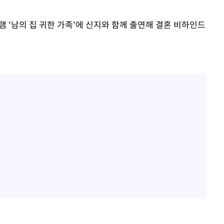
월 중 예
램 '남의 집 귀한 가족'에 신지와 함께 출연해 결혼 비하인드
축
마감 다우