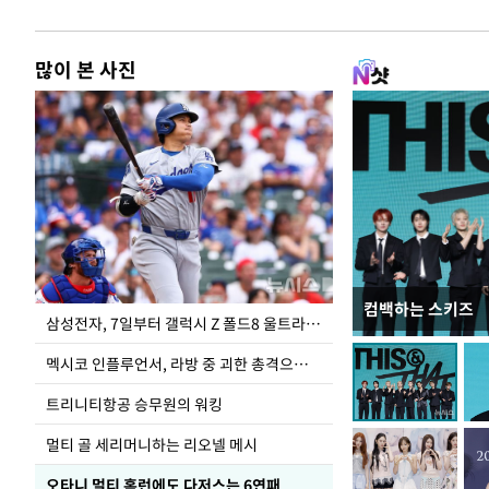
많이 본 사진
컴백하는 스키즈
이재명 대통령, 
삼성전자, 7일부터 갤럭시 Z 폴드8 울트라·폴드8·플립8 출시
선 다해 강구해야
멕시코 인플루언서, 라방 중 괴한 총격으로 사망
트리니티항공 승무원의 워킹
멀티 골 세리머니하는 리오넬 메시
오타니 멀티 홈런에도 다저스는 6연패