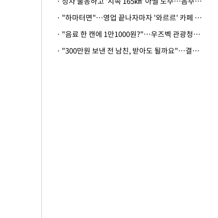
· 정차 불응하고 '시속 165㎞' 아찔 도주…음주운전자 체포
· "하마터면"…영업 끝나자마자 '와르르' 카페 테라스 덮친 대리석 외벽
· "음료 한 캔에 1만1000원?"…우즈벡 관광청까지 나섰다, 유튜버 폭로 후폭풍
· "300만원 보낸 전 남친, 받아도 될까요"…결혼 앞둔 예비신부의 뜻밖 고충