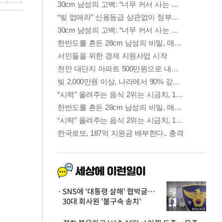
SNS에 '대통령 살해' 협박글…
30대 회사원 '불구속 송치'