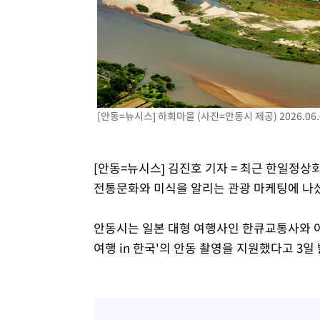
-8571초 전 >
미 워싱턴주 스포캔 시의 통제불능 3개 산불, 방화선 일부 
-744초 전 >
[속보] 호르무즈 해협 이란-오만 협상 기대속 뉴욕증시 혼조 
0.49%↑
15분 전 >
[속보] 이란 대통령 "지금 최고지도자와 소통하기가 매우 어려워
년 인터뷰
4시간 전 >
[속보] "이란-오만, 호르무즈 해협 통행 항로 합의" 이란 외
[안동=뉴시스] 하회마을 (사진=안동시 제공) 2026.06.
[안동=뉴시스] 김진호 기자 = 최근 한일정
전통문화와 미식을 알리는 관광 마케팅에 나
안동시는 일본 대형 여행사인 한큐교통사와 아
여행 in 한국'의 안동 촬영을 지원했다고 3일