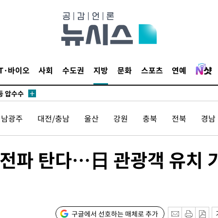
무부 대변인
꺾인다"
 위협"
 수용할까
IT·바이오
사회
수도권
지방
문화
스포츠
연예
해 불가피"
등 압수수
월 중 예
전남광주
대전/충남
울산
강원
충북
전북
경남
 전파 탄다…日 관광객 유치 
장
구글에서 선호하는 매체로 추가
구축