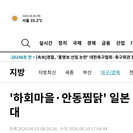
4시간 전 >
[속보] "이란-오만, 호르무즈 해협 통행 항로 합의" 이란 외
2026.08.06 (목)
서울 35.2℃
-25416초 전 >
내일까지 39도 '펄펄'…기상청 "태풍 지나며 폭염 잠시 
-25053초 전 >
트럼프, 한국계 진보 주지사 후보 맹공…"공산주의가 최대
-25031초 전 >
"美간섭에 합의 지연"…트럼프, '이란 호르무즈 통제권'
실시간
정치
국제
경제
금융
산업
-21551초 전 >
[속보]산업장관 "李정부, 원전 반대 안해…안정 전력 위
-20248초 전 >
[속보]경찰, '홍명보 선임 논란' 대한축구협회·축구회관 
색
-19635초 전 >
[속보]산업장관 "美무역법 제301조 과잉생산 결과 발표 8
지방
지방최신
세종
부산
대구/경북
상
-19428초 전 >
[속보]코스피 매도사이드카 발동…4%대 급락
-18700초 전 >
[속보]전남광주 초대 시민추천 부시장에 백승주·윤난실
-16261초 전 >
서울 열대야 15일째 지속…비공식 '초열대야' 30도 넘어
'하회마을·안동찜닭' 일본
-14828초 전 >
[속보]코스닥, 2.15포인트(0.27%) 내린 797.44 출발
대
-14811초 전 >
[속보]코스피, 119.51포인트(1.81%) 내린 6478.75 개
-11258초 전 >
6월 경상수지 497.3억 달러…두 달 연속 사상 최대
-11209초 전 >
서울 낮 39도 '폭염중대경보'…40도 관측 가능성도
등록 2026.06.03 08:34:26
수정 2026.06.10 17:04:44
-8571초 전 >
미 워싱턴주 스포캔 시의 통제불능 3개 산불, 방화선 일부 