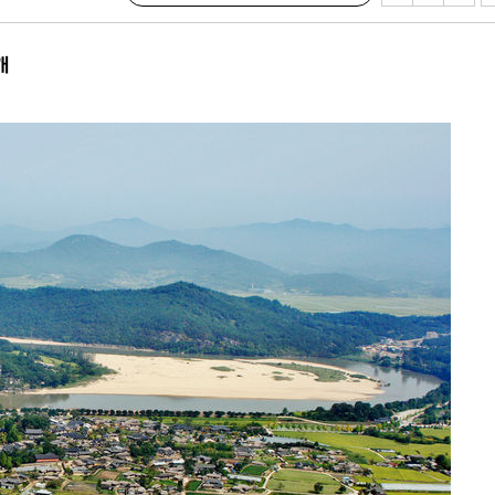
마감 다우
" 취임 3
개
무부 대변인
꺾인다"
 위협"
 수용할까
해 불가피"
등 압수수
월 중 예
장