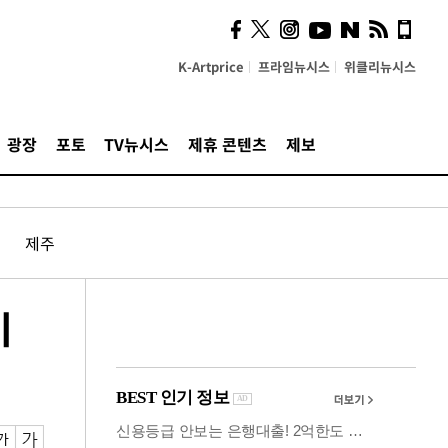
계…'고급 가요'의 주체적
영토
K-Artprice
프라임뉴시스
위클리뉴시스
광장
포토
TV뉴시스
제휴 콘텐츠
제보
제주
기