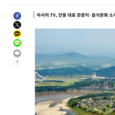
-744초 전 >
[속보] 호르무즈 해협 이란-오만 협상 기대속 뉴욕증시 혼조 
0.49%↑
15분 전 >
[속보] 이란 대통령 "지금 최고지도자와 소통하기가 매우 어려워
아사히 TV, 안동 대표 관광지·음식문화 소
년 인터뷰
4시간 전 >
[속보] "이란-오만, 호르무즈 해협 통행 항로 합의" 이란 외
-25416초 전 >
내일까지 39도 '펄펄'…기상청 "태풍 지나며 폭염 잠시 
-25053초 전 >
트럼프, 한국계 진보 주지사 후보 맹공…"공산주의가 최대
-25031초 전 >
"美간섭에 합의 지연"…트럼프, '이란 호르무즈 통제권'
-21551초 전 >
[속보]산업장관 "李정부, 원전 반대 안해…안정 전력 위
-20248초 전 >
[속보]경찰, '홍명보 선임 논란' 대한축구협회·축구회관 
색
-19635초 전 >
[속보]산업장관 "美무역법 제301조 과잉생산 결과 발표 8
상
-19428초 전 >
[속보]코스피 매도사이드카 발동…4%대 급락
-18700초 전 >
[속보]전남광주 초대 시민추천 부시장에 백승주·윤난실
-16261초 전 >
서울 열대야 15일째 지속…비공식 '초열대야' 30도 넘어
-14828초 전 >
[속보]코스닥, 2.15포인트(0.27%) 내린 797.44 출발
-14811초 전 >
[속보]코스피, 119.51포인트(1.81%) 내린 6478.75 개
-11258초 전 >
6월 경상수지 497.3억 달러…두 달 연속 사상 최대
-11209초 전 >
서울 낮 39도 '폭염중대경보'…40도 관측 가능성도