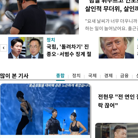
살인적 무더위, 살인
"요새 날씨가 너무 더우니까
하는 일이 늘어났어요. 출근
거나, 누가 길을 막고 서 있
정치
(40대 직장인 A씨) 유례없
국힘, '돌려차기' 진
에도 쉽게 짜증을 내거나 
종오·서범수 징계 절
있다. 높은 기온과 습도가 
송
차 개시
많이 본 기사
종합
정치
국제
경제
금융
전현무 "전 연인
락 끊어"