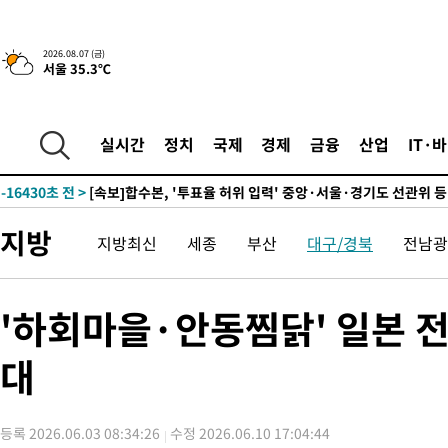
-22992초 전 >
[속보]종합특검, '관저이전 봐주기 감사' 유병호 구속기소
-19592초 전 >
민주 콩고 에볼라환자 4천명 돌파, 4053명 발생 1850명 사망
2026.08.07 (금)
서울 35.3℃
-18842초 전 >
[속보]'300억원대 사기 혐의' 차가원 대표 구속 송치
-18036초 전 >
"미 전국적 살모네라 식중독 원인은 멕시코산 할라피뇨"-- CD
-16549초 전 >
[속보]경찰·노동부, HL만도 평택사업장 끼임 사망 관련 압수
실시간
정치
국제
경제
금융
산업
IT·
-16430초 전 >
[속보]합수본, '투표율 허위 입력' 중앙·서울·경기도 선관위 등
압수수색
-16185초 전 >
[속보]원·달러 환율, 오전 9시 1423.8원
-15981초 전 >
[속보]삼성전자·SK하이닉스 동반 강보합…1%대 상승 출발
지방
지방최신
세종
부산
대구/경북
전남광
-15967초 전 >
[속보]코스닥, 5.95포인트(0.74%) 상승한 807.62개장
-15935초 전 >
[속보]코스피, 6300선 재탈환…1.09% 오른 6365.07 개장
-13100초 전 >
시리아 다마스쿠스 교외에서 미니버스 폭발.. 14명 부상, 3명은
'하회마을·안동찜닭' 일본 
태
-12398초 전 >
입추에도 극한더위…서울 낮 39도 '폭염중대경보'
대
-7362초 전 >
이란, 호르무즈서 "적국 목표물들"과 대치로 남부 케슘섬에서 
례 큰 폭발음
-6077초 전 >
[속보]美, 폴리실리콘 수입 규제…파생제품 15% 관세, 120일 후
효
-4228초 전 >
[속보]트럼프, 美 원정출산 금지 행정명령 서명
등록 2026.06.03 08:34:26
수정 2026.06.10 17:04:44
-1928초 전 >
[속보] 뉴욕증시, 일제 하락 마감…나스닥 0.06%↓