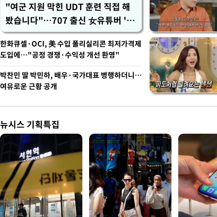
"여군 지원 막힌 UDT 훈련 직접 해
봤습니다"…707 출신 女유튜버 '완
벽 소화'
한화큐셀·OCI, 美 수입 폴리실리콘 최저가격제
도입에…"공정 경쟁·수익성 개선 환영"
박찬민 딸 박민하, 배우·국가대표 병행하더니…
여유로운 근황 공개
뉴시스 기획특집