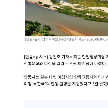
례 큰 폭발음
-6097초 전 >
[속보]美, 폴리실리콘 수입 규제…파생제품 15% 관세, 120일 후
효
-4248초 전 >
[속보]트럼프, 美 원정출산 금지 행정명령 서명
-1948초 전 >
[속보] 뉴욕증시, 일제 하락 마감…나스닥 0.06%↓
[안동=뉴시스] 하회마을 (사진=안동시 제공) 2026.06.04.
p
[안동=뉴시스] 김진호 기자 = 최근 한일정상회담
전통문화와 미식을 알리는 관광 마케팅에 나섰다.
안동시는 일본 대형 여행사인 한큐교통사와 아사히
여행 in 한국'의 안동 촬영을 지원했다고 3일 밝혔