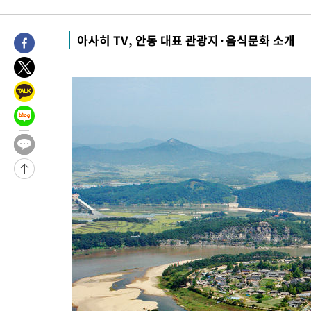
-30661초 전 >
[속보]국힘 윤리위, '돌려차기 발언' 진종오·서범수 징계 절차 
-25986초 전 >
[속보] 7월 중국 수출 23.9%↑ 수입 27.5%↑…무역총액
아사히 TV, 안동 대표 관광지·음식문화 소개
25.3%↑
-23146초 전 >
[속보]'채상병 순직 책임' 임성근, 항소심도 징역 3년
-23012초 전 >
[속보]종합특검, '관저이전 봐주기 감사' 유병호 구속기소
-19612초 전 >
민주 콩고 에볼라환자 4천명 돌파, 4053명 발생 1850명 사망
-18862초 전 >
[속보]'300억원대 사기 혐의' 차가원 대표 구속 송치
-18056초 전 >
"미 전국적 살모네라 식중독 원인은 멕시코산 할라피뇨"-- CD
-16569초 전 >
[속보]경찰·노동부, HL만도 평택사업장 끼임 사망 관련 압수
-16450초 전 >
[속보]합수본, '투표율 허위 입력' 중앙·서울·경기도 선관위 등
압수수색
-16205초 전 >
[속보]원·달러 환율, 오전 9시 1423.8원
-16001초 전 >
[속보]삼성전자·SK하이닉스 동반 강보합…1%대 상승 출발
-15987초 전 >
[속보]코스닥, 5.95포인트(0.74%) 상승한 807.62개장
-15955초 전 >
[속보]코스피, 6300선 재탈환…1.09% 오른 6365.07 개장
-13120초 전 >
시리아 다마스쿠스 교외에서 미니버스 폭발.. 14명 부상, 3명은
태
-12418초 전 >
입추에도 극한더위…서울 낮 39도 '폭염중대경보'
-7382초 전 >
이란, 호르무즈서 "적국 목표물들"과 대치로 남부 케슘섬에서 