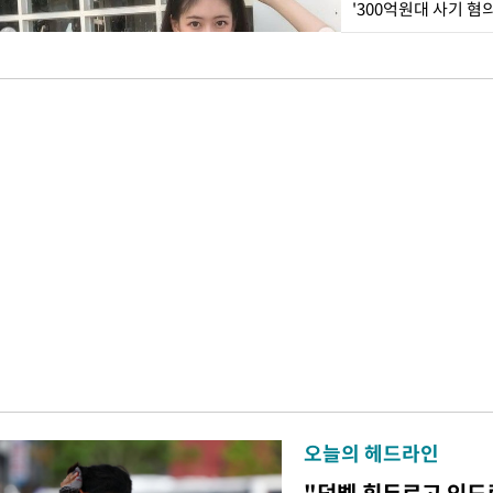
'300억원대 사기 혐
오늘의 헤드라인
"덤벨 휘두르고 인도