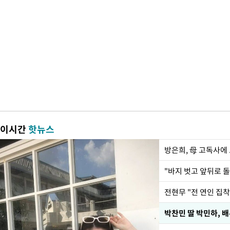
이시간
핫뉴스
방은희, 母 고독사에 
전현무 "전 연인 집