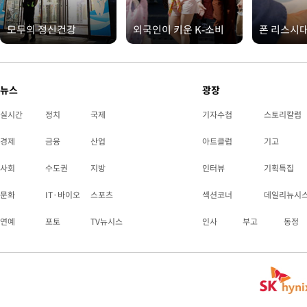
모두의 정신건강
외국인이 키운 K-소비
폰 리스시
뉴스
광장
실시간
정치
국제
기자수첩
스토리칼럼
경제
금융
산업
아트클럽
기고
사회
수도권
지방
인터뷰
기획특집
문화
IT·바이오
스포츠
섹션코너
데일리뉴시
연예
포토
TV뉴시스
인사
부고
동정