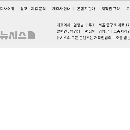
회사소개
광고 · 제휴 문의
제휴사 안내
콘텐츠 판매
저작권 규약
고
대표이사 : 염영남
주소 : 서울 중구 퇴계로 1
발행인 : 염영남
편집인 : 염영남
고충처리인
뉴시스의 모든 콘텐츠는 저작권법의 보호를 받는 바, 무