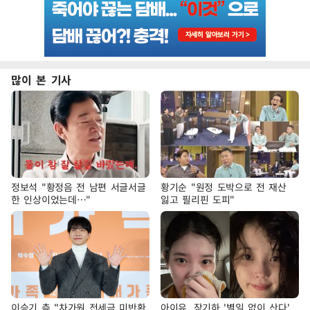
많이 본 기사
정보석 "황정음 전 남편 서글서글
황기순 "원정 도박으로 전 재산
한 인상이었는데…"
잃고 필리핀 도피"
이승기 측 "차가원 전세금 미반환
아이유, 장기하 '별일 없이 산다'