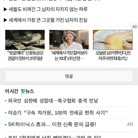
댓글
이시간
핫
뉴스
외국인 심판에 성접대…축구협회 충격 민낯
이승기 "구속 차가원, 105억 전세금 편취 사기"
효린 "절친에게 남친 빼앗겼다…가만 안 둬"