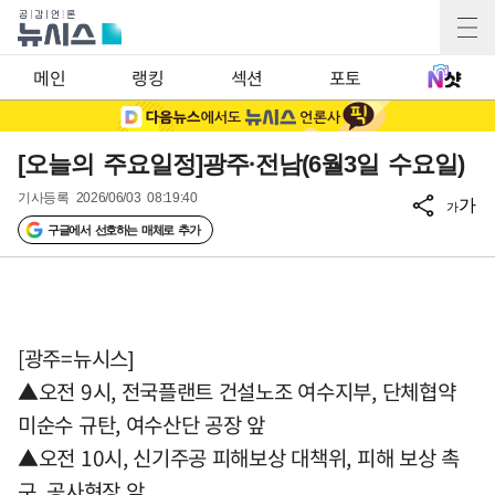
메인
랭킹
섹션
포토
[오늘의 주요일정]광주·전남(6월3일 수요일)
기사등록
2026/06/03 08:19:40
가
가
구글에서 선호하는 매체로 추가
[광주=뉴시스]
▲오전 9시, 전국플랜트 건설노조 여수지부, 단체협약
미순수 규탄, 여수산단 공장 앞
▲오전 10시, 신기주공 피해보상 대책위, 피해 보상 촉
구, 공사현장 앞