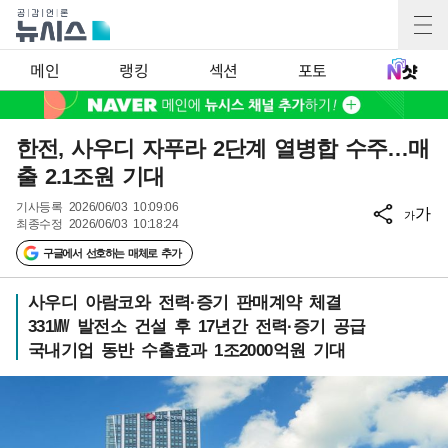
메인
랭킹
섹션
포토
한전, 사우디 자푸라 2단계 열병합 수주…매
출 2.1조원 기대
기사등록
2026/06/03 10:09:06
가
가
최종수정
2026/06/03 10:18:24
구글에서 선호하는 매체로 추가
사우디 아람코와 전력·증기 판매계약 체결
331㎿ 발전소 건설 후 17년간 전력·증기 공급
국내기업 동반 수출효과 1조2000억원 기대