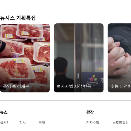
뉴시스 기획특집
폭염 속 경제는
형사사법 지각 변동
수능 대전
뉴스
광장
실시간
정치
국제
기자수첩
스토리칼럼