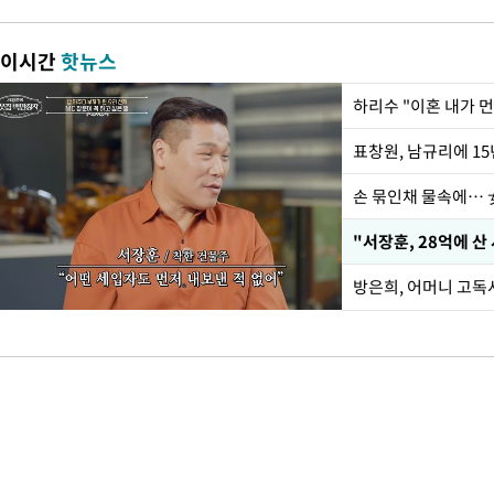
이시간
핫뉴스
하리수 "이혼 내가 
손 묶인채 물속에… 女
"서장훈, 28억에 산
방은희, 어머니 고독사