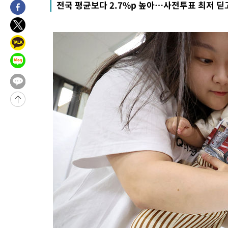
전국 평균보다 2.7%p 높아…사전투표 최저 딛
-31981초 전 >
[속보]이강인 "감독님이 원하는 마음 느꼈고, 많은 트로피 원해
틀레티코 이적"
-31763초 전 >
수도권 40도 육박 '펄펄'…동해안 일부 지역엔 호의주의보
-30732초 전 >
온열질환 사망자 3명 늘어…누적 환자 3000명 돌파
-24677초 전 >
강릉에 시간당 81.4㎜ 물폭탄…도로 잠기고 담벼락 붕괴
-20784초 전 >
백운산서 80년근 천종산삼 9뿌리 발견…감정가 1.3억원
-18494초 전 >
선재도서 해루질 나섰다 실종 60대, 닷새 만에 숨진 채 발견
-16028초 전 >
남자 농구, 나고야 아시안게임서 '홈팀' 일본과 한일전
-15404초 전 >
여수 오동도 해상서 모터보트 전복…1명 사망·1명 실종
-11631초 전 >
극한폭염 한풀 꺾이지만…'낮 최고 35도' 무더위, 열대야 계속
주 날씨]
-8649초 전 >
축구협회 "압수수색·성접대 논란 사과…쇄신의 기회로 삼겠다"
-7166초 전 >
[속보]'압수수색·성접대 논란' 축구협회 "실망과 걱정 안겨드려
송"
1시간 전 >
'최고 37도' 폭염 지속…강원동해안 최대 150㎜ 비
3시간 전 >
[속보]뉴욕증시 상승 마감…S&P 0.6% 나스닥 1.3%↑