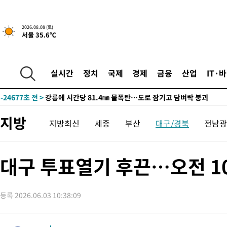
2026.08.08 (토)
서울 35.6℃
3시간 전 >
[속보]뉴욕증시 상승 마감…S&P 0.6% 나스닥 1.3%↑
-31981초 전 >
[속보]이강인 "감독님이 원하는 마음 느꼈고, 많은 트로피 원해
틀레티코 이적"
-31763초 전 >
수도권 40도 육박 '펄펄'…동해안 일부 지역엔 호의주의보
실시간
정치
국제
경제
금융
산업
IT·
-30732초 전 >
온열질환 사망자 3명 늘어…누적 환자 3000명 돌파
-24677초 전 >
강릉에 시간당 81.4㎜ 물폭탄…도로 잠기고 담벼락 붕괴
-20784초 전 >
백운산서 80년근 천종산삼 9뿌리 발견…감정가 1.3억원
지방
지방최신
세종
부산
대구/경북
전남광
-18494초 전 >
선재도서 해루질 나섰다 실종 60대, 닷새 만에 숨진 채 발견
-16028초 전 >
남자 농구, 나고야 아시안게임서 '홈팀' 일본과 한일전
-15404초 전 >
여수 오동도 해상서 모터보트 전복…1명 사망·1명 실종
대구 투표열기 후끈…오전 10
-11631초 전 >
극한폭염 한풀 꺾이지만…'낮 최고 35도' 무더위, 열대야 계속
주 날씨]
-8649초 전 >
축구협회 "압수수색·성접대 논란 사과…쇄신의 기회로 삼겠다"
등록 2026.06.03 10:38:09
-7166초 전 >
[속보]'압수수색·성접대 논란' 축구협회 "실망과 걱정 안겨드려
송"
1시간 전 >
'최고 37도' 폭염 지속…강원동해안 최대 150㎜ 비
3시간 전 >
[속보]뉴욕증시 상승 마감…S&P 0.6% 나스닥 1.3%↑