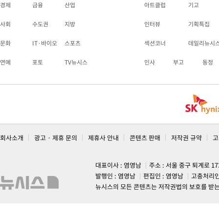
경제
금융
산업
아트클럽
기고
사회
수도권
지방
인터뷰
기획특집
문화
IT·바이오
스포츠
섹션코너
데일리뉴시
연예
포토
TV뉴시스
인사
부고
동정
회사소개
광고 · 제휴 문의
제휴사 안내
콘텐츠 판매
저작권 규약
고
대표이사 : 염영남
주소 : 서울 중구 퇴계로 1
발행인 : 염영남
편집인 : 염영남
고충처리인
뉴시스의 모든 콘텐츠는 저작권법의 보호를 받는 바, 무