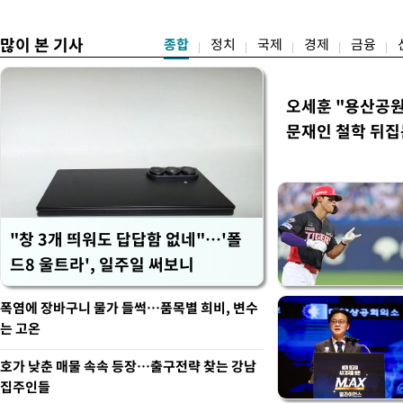
은 연임 직격
많이 본 기사
종합
정치
국제
경제
금융
오세훈 "용산공원
문재인 철학 뒤집
"창 3개 띄워도 답답함 없네"…'폴
드8 울트라', 일주일 써보니
폭염에 장바구니 물가 들썩…품목별 희비, 변수
는 고온
호가 낮춘 매물 속속 등장…출구전략 찾는 강남
집주인들