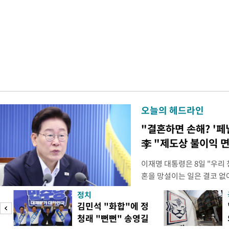
오늘의 헤드라인
"결혼하면 손해? '페
李 "제도상 불이익 
이재명 대통령은 8일 "우리
혼을 망설이는 일은 결코 없
하는 제도가 있을 경우 편하
정치
다. 이 대통령은 이날 오후 
김민석 "화합"에 정
로 찾은 결혼 페널티 22개'
청래 "뻔뻔" 송영길
이 대통령은 "결혼으로 인해