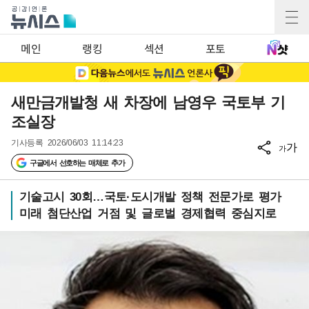
메인
랭킹
섹션
포토
새만금개발청 새 차장에 남영우 국토부 기
조실장
기사등록
2026/06/03 11:14:23
가
가
구글에서 선호하는 매체로 추가
기술고시 30회…국토·도시개발 정책 전문가로 평가
미래 첨단산업 거점 및 글로벌 경제협력 중심지로