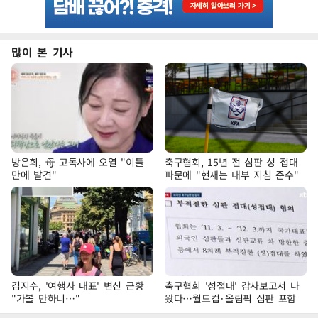
많이 본 기사
방은희, 母 고독사에 오열 "이틀
축구협회, 15년 전 심판 성 접대
만에 발견"
파문에 "현재는 내부 지침 준수"
김지수, '여행사 대표' 변신 근황
축구협회 '성접대' 감사보고서 나
"가볼 만하니…"
왔다…월드컵·올림픽 심판 포함