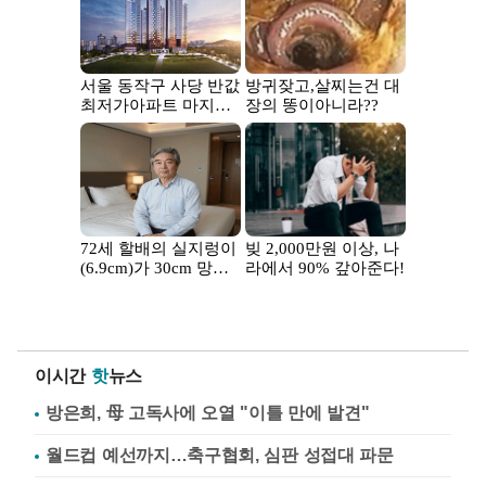
이시간
핫
뉴스
방은희, 母 고독사에 오열 "이틀 만에 발견"
월드컵 예선까지…축구협회, 심판 성접대 파문