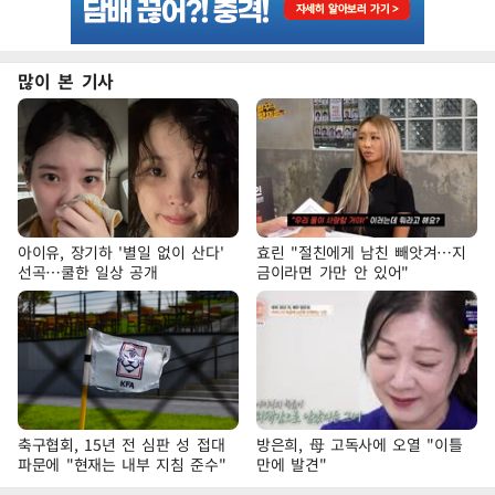
많이 본 기사
아이유, 장기하 '별일 없이 산다'
효린 "절친에게 남친 빼앗겨…지
선곡…쿨한 일상 공개
금이라면 가만 안 있어"
축구협회, 15년 전 심판 성 접대
방은희, 母 고독사에 오열 "이틀
파문에 "현재는 내부 지침 준수"
만에 발견"