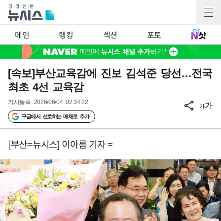
메인
랭킹
섹션
포토
[속보]부산교육감에 진보 김석준 당선…전국
최초 4선 교육감
기사등록
2026/06/04 02:34:22
가
가
구글에서 선호하는 매체로 추가
[부산=뉴시스] 이아름 기자 =